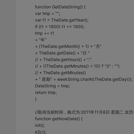
function GetDateString() {
var tmp = "";
var t1 = TheDate.getYear();
if (t1 < 1900) t1 += 1900;
tmp += t1
+ "年"
+ (TheDate.getMonth() + 1) + "月"
+ TheDate.getDate() + "日 "
// + TheDate.getHours() + ":"
// + ((TheDate.getMinutes() < 10) ? "0" : "")
// + TheDate.getMinutes()
+ " 星期" + weekString.charAt(TheDate.getDay());
DateString = tmp;
return tmp;
}
//取得当前时间，格式为:2011年11月8日 星期二 农
function getNowDate() {
init();
e2c();