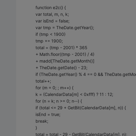
function e2c() {
var total, m, n, k;
var isEnd = false;
var tmp = TheDate.getYear();
if (tmp < 1900)
tmp += 1900;
total = (tmp - 2001) * 365
+ Math.floor((tmp - 2001) / 4)
+ madd[TheDate.getMonth()]
+ TheDate.getDate() - 23;
if (TheDate.getYear() % 4 == 0 && TheDate.getMon
total++;
for (m = 0; ; m++) {
k = (CalendarData[m] < 0xfff) ? 11 : 12;
for (n = k; n >= 0; n--) {
if (total <= 29 + GetBit(CalendarData[m], n)) {
isEnd = true;
break;
}
total = total - 29 - GetBit(CalendarData[m], n);