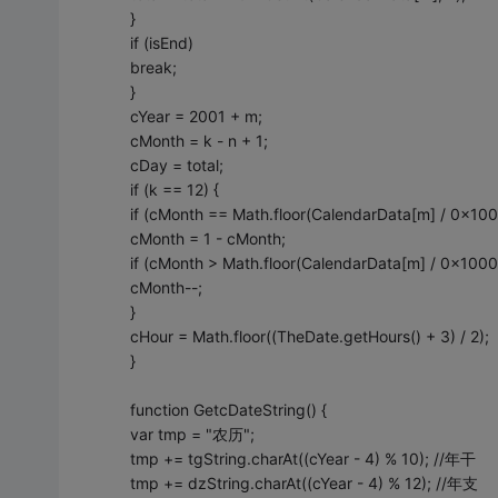
}
if (isEnd)
break;
}
cYear = 2001 + m;
cMonth = k - n + 1;
cDay = total;
if (k == 12) {
if (cMonth == Math.floor(CalendarData[m] / 0x100
cMonth = 1 - cMonth;
if (cMonth > Math.floor(CalendarData[m] / 0x1000
cMonth--;
}
cHour = Math.floor((TheDate.getHours() + 3) / 2);
}
function GetcDateString() {
var tmp = "农历";
tmp += tgString.charAt((cYear - 4) % 10); //年干
tmp += dzString.charAt((cYear - 4) % 12); //年支