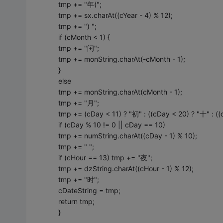
tmp += "年(";
tmp += sx.charAt((cYear - 4) % 12);
tmp += ") ";
if (cMonth < 1) {
tmp += "闰";
tmp += monString.charAt(-cMonth - 1);
}
else
tmp += monString.charAt(cMonth - 1);
tmp += "月";
tmp += (cDay < 11) ? "初" : ((cDay < 20) ? "十" : ((
if (cDay % 10 != 0 || cDay == 10)
tmp += numString.charAt((cDay - 1) % 10);
tmp += " ";
if (cHour == 13) tmp += "夜";
tmp += dzString.charAt((cHour - 1) % 12);
tmp += "时";
cDateString = tmp;
return tmp;
}