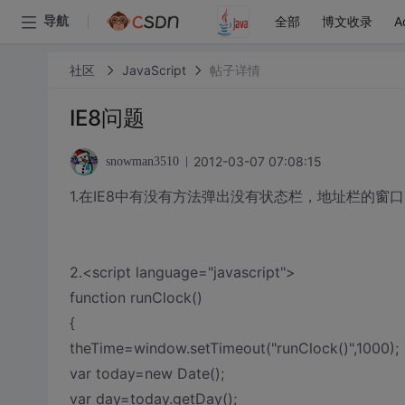
全部
博文收录
A
导航
社区
JavaScript
帖子详情
IE8问题
2012-03-07 07:08:15
snowman3510
1.在IE8中有没有方法弹出没有状态栏，地址栏的窗口
2.<script language="javascript">
function runClock()
{
theTime=window.setTimeout("runClock()",1000);
var today=new Date();
var day=today.getDay();