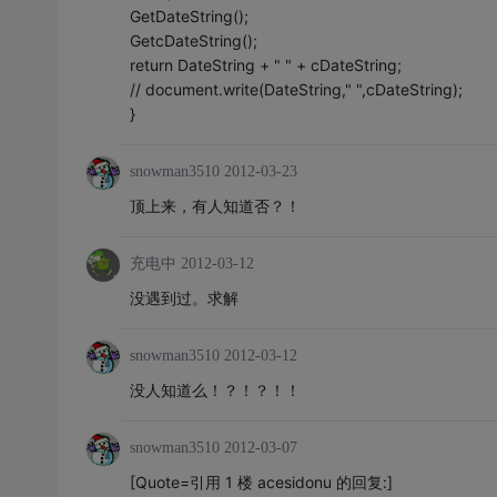
GetDateString();
GetcDateString();
return DateString + " " + cDateString;
// document.write(DateString," ",cDateString);
}
snowman3510
2012-03-23
顶上来，有人知道否？！
充电中
2012-03-12
没遇到过。求解
snowman3510
2012-03-12
没人知道么！？！？！！
snowman3510
2012-03-07
[Quote=引用 1 楼 acesidonu 的回复:]