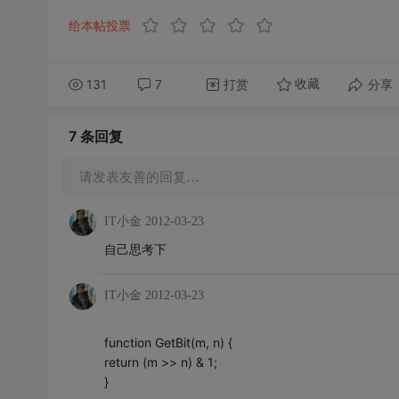
给本帖投票
131
7
打赏
分享
收藏
7 条
回复
请发表友善的回复…
IT小金
2012-03-23
自己思考下
IT小金
2012-03-23
function GetBit(m, n) {
return (m >> n) & 1;
}