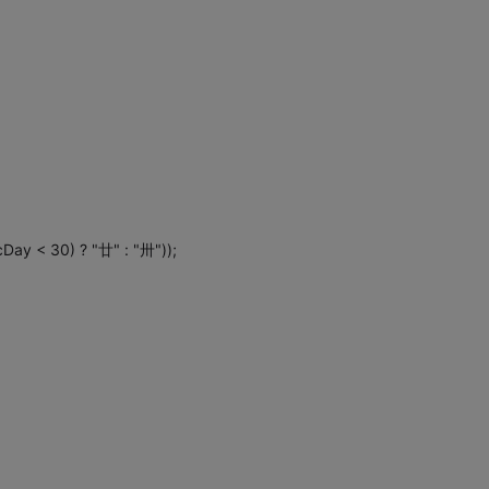
cDay < 30) ? "廿" : "卅"));