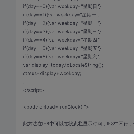
if(day==0){var weekday="星期日"}
if(day==1){var weekday="星期一"}
if(day==2){var weekday="星期二"}
if(day==3){var weekday="星期三"}
if(day==4){var weekday="星期四"}
if(day==5){var weekday="星期五"}
if(day==6){var weekday="星期六"}
var display=today.toLocaleString();
status=display+weekday;
}
</script>
<body onload="runClock()">
此方法在IE6中可以在状态栏显示时间，IE8中不行