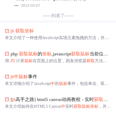
2012-03-07
——到底了——
js
获取
坐标
本文介绍了一种使用JavaScript实现元素拖拽的方法，并详
细解释了如何解决不同浏览器间的兼容性问题。通过分析
鼠标
事件及
坐标
获取
方式，确保了方案在IE与
Firefox
等浏
php
获取
鼠标
的
坐标
,javascript
获取
鼠标
当前位置（兼容IE和
览器
中
的正常运行。
用
JS
计算
鼠标
在页面上的位置，因各浏览器
获取
方法不
同而有差异，如 IE 和
Firefox
对
获取
鼠标
当前位置方法不
同，event.clientX 在有滚动条时在两者
中
表现也不同。文
中
js
中
鼠标
事件
介绍了一种通用的
获取
鼠标
在页面上位置的方法。
本文详细介绍了JavaScript
中
的
鼠标
事件，包括单击、双
击、
鼠标
移动等基本事件，以及mouseover、mouseenter等
复杂事件的区别。同时，讲解了事件处理
中
的键盘按键状
[
js
高手之路] html5 canvas动画教程 - 实时
获取
鼠标
态检查、
鼠标
按钮、
坐标
定位和
鼠标
位移等属性的使用。
还涉及到了
鼠标
滚轮事件的处理，区分了
Firefox
与其他浏
本文介绍如何在HTML5 Canvas
中
实时
获取
鼠标
坐标
，并通
览器的差异。通过对这些事件和属性的理解，开发者可以
过绘制辅助线显示
坐标
位置，同时封装了一个兼容不同浏