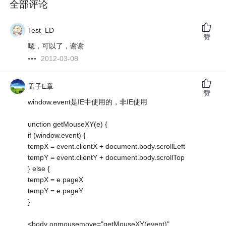
全部评论
Test_LD
赞
嗯，可以了，谢谢
2012-03-08
孟子E章
赞
window.event是IE中使用的，非IE使用
unction getMouseXY(e) {
if (window.event) {
tempX = event.clientX + document.body.scrollLeft
tempY = event.clientY + document.body.scrollTop
} else {
tempX = e.pageX
tempY = e.pageY
}
<body onmousemove="getMouseXY(event)"