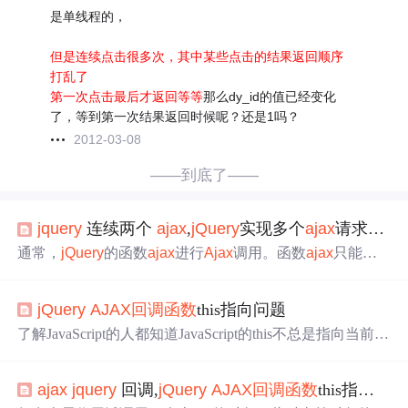
是单线程的，
但是连续点击很多次，其中某些点击的结果返回顺序
打乱了
第一次点击最后才返回等等
那么dy_id的值已经变化
了，等到第一次结果返回时候呢？还是1吗？
2012-03-08
——到底了——
jquery
连续两个
ajax
,
jQuery
实现多个
ajax
请求等待
通常，
jQuery
的函数
ajax
进行
Ajax
调用。函数
ajax
只能做
一个
Ajax
调用。当
Ajax
调用成功时，执行
回调函数
。可选
地，当
Ajax
调用返回错误时，调用另一个
回调函数
。但
jQuery
AJAX
回调函数
this指向问题
是，该功能不能根据这些请求的结果进行多个
Ajax
请求和
注册
回调函数
。一种情况是，网页使多个
Ajax
请求在禁用
了解JavaScript的人都知道JavaScript的this不总是指向当前对
用户交互时收集页面不同部分的数据。该页面仅在页面获
象，函数或类中的this指向与调用这个函数的对象以及上下
取所有数据之后才能进行用户交互。本文介绍了
jQuery
提
文环境是息息相关的。如在全局作用域调用一个含this的对
供的一种...
ajax
jquery
回调,
jQuery
AJAX
回调函数
this指向问题
象，此时当前对象的this指向的是window。为了让this的指