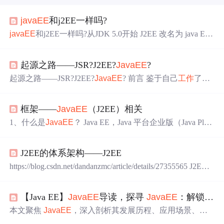
javaEE
和j2EE一样吗?
javaEE
和j2EE一样吗?从JDK 5.0开始 J2EE 改名为 java E
E，J2SE 改名为 java SE，J2ME 改名成 java ME，其实是一
回事，只是叫法改了而已java EE 是java的企业版，
主要
面
起源之路——JSR?J2EE?
JavaEE
?
向web应用，尤其是企业级
开发
，都提供了一套
开发
流
程。(这句话个人感觉不好理解.) 1,
JavaEE
是标准集定义
起源之路——JSR?J2EE?
JavaEE
? 前言 鉴于自己
工作
了一
的技术架构 2,企业
开发
是一个面向企业
开发
的技术组...
段
时
间对各种框架中间件处于知其然不知其所以然的状态
中，所以萌生了追寻起源的想法，于是便开始准备编写该
框架——
JavaEE
（J2EE）相关
系列文章，系统的整理自己对J2EE的理解。若有发现理解
不到位，或有不同见解的地方，欢迎各位大神拍砖。 什么
1、什么是
JavaEE
？ Java EE，Java 平台企业版（Java Platf
是J2EE? J2EE的全称是Java 2 Platform Enterprise Edition,它
orm Enterprise Edition），之前称为Java 2 Platform, Enterprise
是由多家公司共同参与并制...
Edition (J2EE)，2018年3月更名为 Jakarta EE(这个名称应该
J2EE的体系架构——J2EE
还没有得到群众认可)。 狭义的 Java EE 是 Sun 公司为企业
级应用推出的标准平台，用来
开发
B/S架构软件，可以说是
https://blog.csdn.net/dandanzmc/article/details/27355565 J2EE
一个框架，也可以说是一种规范。 广义的 Java EE 包含各
的体系架构 J2EE是Java2平台企业版（Java 2 Platform,Enter
种框架，其中最重要的就是 Spring 全家
prise Edition），它的核心是一组技术规范与指南，提供基
【Java EE】
JavaEE
导读，探寻
JavaEE
：解锁企业级
于组件的方式来设计、
开发
、组装和部署企业应用。J2EE
使用多层分布式的应用模型。 J2EE分层 客户层，运行在
本文聚焦
JavaEE
，深入剖析其发展历程、应用场景、
开
客户计算机...
发
原理与学习路径。
JavaEE
脱胎于 Java SE，历经从 J2EE