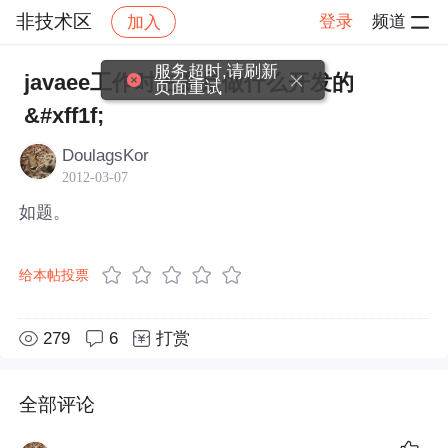
非技术区
登录
频道
加入
帖子详情
社区
非技术区
服务超时,请刷新
javaee工作时主要是做什么开发的
页面重试
&#xff1f;
DoulagsKor
2012-03-07
如题。
给本帖投票
279
6
打赏
全部评论