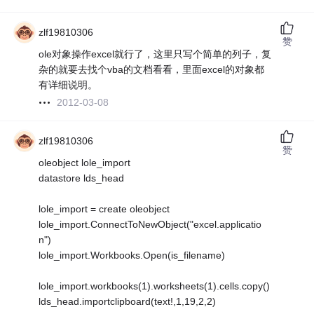
zlf19810306
赞
ole对象操作excel就行了，这里只写个简单的列子，复
杂的就要去找个vba的文档看看，里面excel的对象都
有详细说明。
2012-03-08
zlf19810306
赞
oleobject lole_import
datastore lds_head
lole_import = create oleobject
lole_import.ConnectToNewObject("excel.applicatio
n")
lole_import.Workbooks.Open(is_filename)
lole_import.workbooks(1).worksheets(1).cells.copy()
lds_head.importclipboard(text!,1,19,2,2)