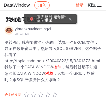
DataWindow
登录
频道
加入
帖子详情
社区
DataWindow
服务超时,请刷新
我知道问题挺弱的
页面重试
yinrenzhuyidemingzi
2012-03-08
刚转PB，现在要做个小东西，选择一个EXCEL文件，
显示在数据窗口中，然后导入SQL SERVER，这个帖子
我看了
http://topic.csdn.net/t/20040823/15/3301373.html
我放了一个DATA WINDOW
，然后我就是不知道
控件
怎么整DATA WINDOW
，选择一个GRID，然后
对象
呢？跟SQL应该没什么关系啊？
给本帖投票