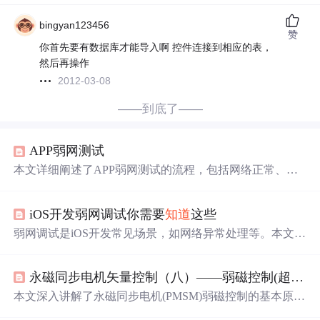
bingyan123456
赞
你首先要有数据库才能导入啊 控件连接到相应的表，
然后再操作
2012-03-08
——到底了——
APP弱网测试
本文详细阐述了APP弱网测试的流程，包括网络正常、无
网络及弱网状态下的功能测试，网络切换的验证，以及用
户体验的关注点。测试涵盖了功能可用性、页面显示、超
iOS开发弱网调试你需要
知道
这些
时处理、请求堆积、数据丢失等方面，并提到了Charles等
工具用于模拟慢速网络。弱网测试旨在确保在各种网络条
弱网调试是iOS开发常见场景，如网络异常处理等。本文介
件下，APP的稳定性和用户体验。
绍真机和模拟器弱网调试方法，真机可使用手机自带的Net
work Link conditioner工具搭建弱网环境；模拟器常见方案
永磁同步电机矢量控制（八）——弱磁控制(超前角弱磁)
有两种，一是用Charles，二是在Mac上安装Network Link C
onditioner工具。
本文深入讲解了永磁同步电机(PMSM)弱磁控制的基本原理
和技术实现细节，包括弱磁扩速理论、电压极限环与电流