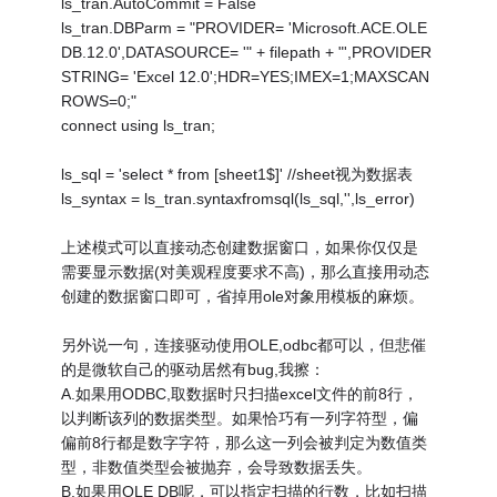
ls_tran.AutoCommit = False
ls_tran.DBParm = "PROVIDER= 'Microsoft.ACE.OLE
DB.12.0',DATASOURCE= '" + filepath + "',PROVIDER
STRING= 'Excel 12.0';HDR=YES;IMEX=1;MAXSCAN
ROWS=0;"
connect using ls_tran;
ls_sql = 'select * from [sheet1$]' //sheet视为数据表
ls_syntax = ls_tran.syntaxfromsql(ls_sql,'',ls_error)
上述模式可以直接动态创建数据窗口，如果你仅仅是
需要显示数据(对美观程度要求不高)，那么直接用动态
创建的数据窗口即可，省掉用ole对象用模板的麻烦。
另外说一句，连接驱动使用OLE,odbc都可以，但悲催
的是微软自己的驱动居然有bug,我擦：
A.如果用ODBC,取数据时只扫描excel文件的前8行，
以判断该列的数据类型。如果恰巧有一列字符型，偏
偏前8行都是数字字符，那么这一列会被判定为数值类
型，非数值类型会被抛弃，会导致数据丢失。
B.如果用OLE DB呢，可以指定扫描的行数，比如扫描