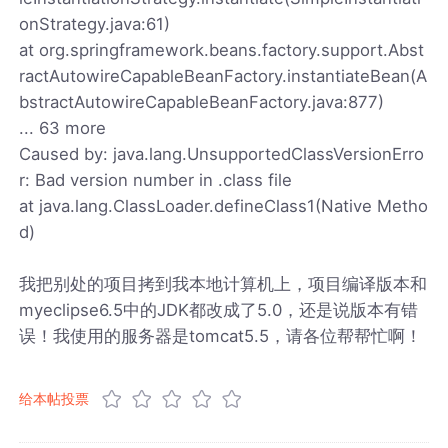
onStrategy.java:61)
at org.springframework.beans.factory.support.Abst
ractAutowireCapableBeanFactory.instantiateBean(A
bstractAutowireCapableBeanFactory.java:877)
... 63 more
Caused by: java.lang.UnsupportedClassVersionErro
r: Bad version number in .class file
at java.lang.ClassLoader.defineClass1(Native Metho
d)
我把别处的项目拷到我本地计算机上，项目编译版本和
myeclipse6.5中的JDK都改成了5.0，还是说版本有错
误！我使用的服务器是tomcat5.5，请各位帮帮忙啊！
给本帖投票