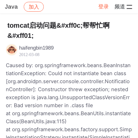
Java
登录
频道
加入
帖子详情
社区
Java
tomcat启动问题&#xff0c;帮帮忙啊
&#xff01;
haifengbin1989
2012-03-08
Caused by: org.springframework.beans.BeanInstan
tiationException: Could not instantiate bean class
[org.androidpn.server.console.controller.Notificatio
nController]: Constructor threw exception; nested
exception is java.lang.UnsupportedClassVersionErr
or: Bad version number in .class file
at org.springframework.beans.BeanUtils.instantiate
Class(BeanUtils.java:115)
at org.springframework.beans.factory.support.Simp
leInstantiationStrategy.instantiate(SimpleInstantiati