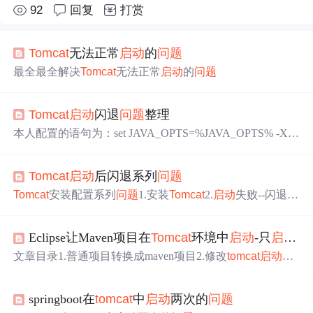
92
回复
打赏
Tomcat
无法正常
启动
的
问题
最全最全解决
Tomcat
无法正常
启动
的
问题
Tomcat
启动
闪退
问题
整理
本人配置的语句为：set JAVA_OPTS=%JAVA_OPTS% -Xm
s512m -Xmx1024m -XX:PermSize=128M -XX:MaxNewSize=
256m -XX:MaxPermSize=378m。Step3、检测配置是否成
Tomcat
启动
后闪退系列
问题
功：开始à运行à输入命令：java –version，显示具体的jdk版
本,那么说明jdk安装成功.3、
tomcat
内存配置有误（Catalina
Tomcat
安装配置系列
问题
1.安装
Tomcat
2.
启动
失败--闪退第
文件内存配置有误）3、
tomcat
内存配置有误（Catalina文
一步第二步第三步结束语 1.安装
Tomcat
安装教程不再赘
件内存配置有误）1、JDK环境变量配置错误；
述，参考该博文就好，作者写的很详细： https://blog.csdn.n
Eclipse让Maven项目在
Tomcat
环境中
启动
-只
启动
to
et/yangxingpa/article/details/58174598 注：作者–Star_Li_92
建议安装
Tomcat
8.0版本，较稳定 2.
启动
失败–闪退
启动
失
文章目录1.普通项目转换成maven项目2.修改
tomcat
启动
时
败分好几种情况，有环境变量错误、JDK版本高(需配置jr
间3.添加依赖和修改项目设置 1.普通项目转换成maven项目
e)、端口占用等； 首先确定
问题
出在了哪里。请务必按照
右键项目 2.修改
tomcat
启动
时间 改成4500就足够了 3.添加
上述教程配置好
springboot在
tomcat
中
启动
两次的
问题
依赖和修改项目设置 右键项目，properties 把maven依赖放