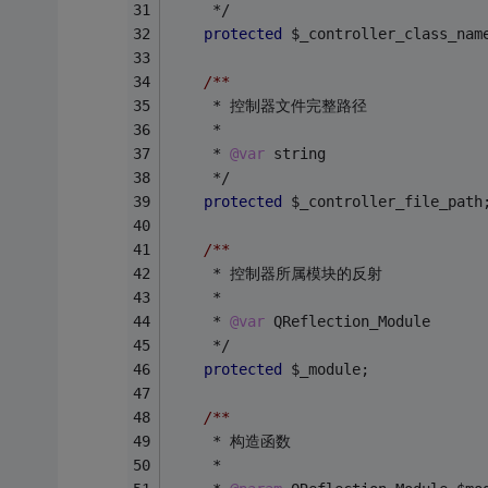
     */
protected
 $_controller_class_nam
/**
     * 控制器文件完整路径
     *
     * 
@var
 string
     */
protected
 $_controller_file_path
/**
     * 控制器所属模块的反射
     *
     * 
@var
 QReflection_Module
     */
protected
 $_module;
/**
     * 构造函数
     *