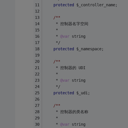
protected
 $_controller_name;
/**
     * 控制器名字空间
     *
     * 
@var
 string
     */
protected
 $_namespace;
/**
     * 控制器的 UDI
     *
     * 
@var
 string
     */
protected
 $_udi;
/**
     * 控制器的类名称
     *
     * 
@var
 string