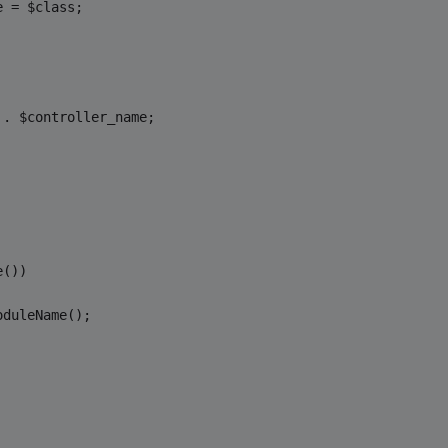
e = $class;
 . $controller_name;
e())
oduleName();