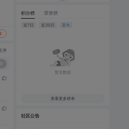
积分榜
荣誉榜
近7日
近30日
至今
复
正序
复
暂无数据
查看更多榜单
社区公告