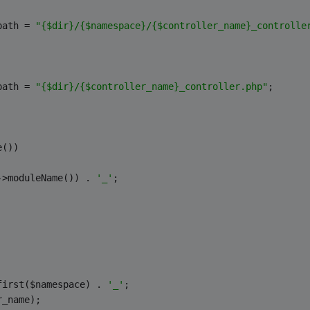
path = 
"{$dir}/{$namespace}/{$controller_name}_controlle
path = 
"{$dir}/{$controller_name}_controller.php"
;
e())
->moduleName()) . 
'_'
;
first($namespace) . 
'_'
;
r_name);