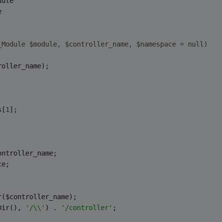
dule
e
_Module $module, $controller_name, $namespace = null)
roller_name);
s[
1
];
ontroller_name;
ce;
r($controller_name);
Dir(), 
'/\\'
) . 
'/controller'
;