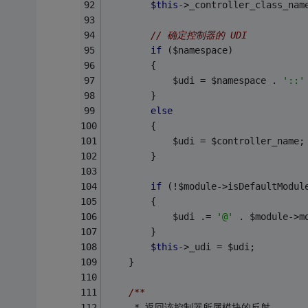
$this
->_controller_class_nam
// 确定控制器的 UDI
if
 ($namespace)
        {
            $udi = $namespace . 
'::'
        }
else
        {
            $udi = $controller_name;
        }
if
 (!$module->isDefaultModul
        {
            $udi .= 
'@'
 . $module->m
        }
$this
->_udi = $udi;
    }
/**
     * 返回该控制器所属模块的反射