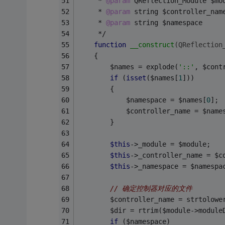
     * 
@param
 QReflection_Module $mo
     * 
@param
 string $controller_nam
     * 
@param
 string $namespace
     */
function
__construct
(QReflection
    {
        $names = explode(
'::'
, $cont
if
 (
isset
($names[
1
]))
        {
            $namespace = $names[
0
];
            $controller_name = $name
        }
$this
->_module = $module;
$this
->_controller_name = $c
$this
->_namespace = $namespa
// 确定控制器对应的文件
        $controller_name = strtolowe
        $dir = rtrim($module->module
if
 ($namespace)