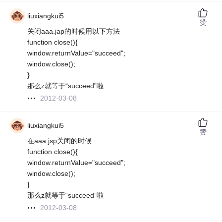
liuxiangkui5
赞
关闭aaa.jap的时候用以下方法
function close(){
window.returnValue="succeed";
window.close();
}
那么z就等于“succeed”啦
2012-03-08
liuxiangkui5
赞
在aaa.jsp关闭的时候
function close(){
window.returnValue="succeed";
window.close();
}
那么z就等于“succeed”啦
2012-03-08