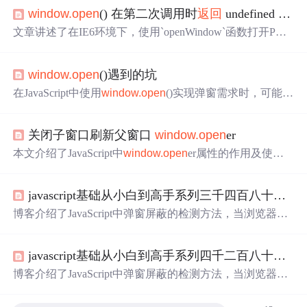
window.open
() 在第二次调用时
返回
undefined 或
nu
文章讲述了在IE6环境下，使用`openWindow`函数打开PDF
时遇到找不到成员错误的问题。作者提供了一个hack方
法，仅在IE下执行，先创建并立即关闭一个空窗口，以避
window.open
()遇到的坑
免错误，然后正常打开PDF。
在JavaScript中使用
window.open
()实现弹窗需求时，可能会
遇到被浏览器拦截的情况。Chrome浏览器会显示拦截提
示，若要避免此问题，可以考虑用户主动触发的同步或异
关闭子窗口刷新父窗口
window.open
er
步操作。例如，通过创建a标签并模拟点击，或先打开窗口
再进行页面重定向。需要注意，
window.open
()
返回
null
时
本文介绍了JavaScript中
window.open
er属性的作用及使用
需做异常处理，以防语法错误。解决方案来源于AlenQi的
场景。当一个窗口通过
window.open
()方法打开新窗口时，
分享，详情可参见相关链接。
新开窗口可以通过
window.open
er引用到打开它的原始窗
javascript基础从小白到高手系列三千四百八十六：弹窗屏蔽程序
口。若非由其他窗口打开，则该属性
返回
null
。
博客介绍了JavaScript中弹窗屏蔽的检测方法，当浏览器内
置程序阻止弹窗时，
window.open
()可能
返回
null
；扩展或
其他程序屏蔽时会抛出错误，需用try/catch包装检测。还讲
javascript基础从小白到高手系列四千二百八十六：弹窗屏蔽程序
解了定时器，如setTimeout()和setInterval()的使用，以及如
何取消超时任务。
博客介绍了JavaScript中弹窗屏蔽的检测方法，当浏览器内
置程序阻止弹窗，
window.open
()可能
返回
null
；扩展或其
他程序屏蔽时，该方法会抛错，需用try/catch包装检测。还