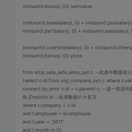
nvl(sum(t.bonus), 0)) sumvalue,
(nvl(sum(t.basesalary), 0) + nvl(sum(t.posisalary)
nvl(sum(t.perfsalary), 0) + nvl(sum(t.assisalary),
(nvl(sum(t.overtimesalary), 0) + nvl(sum(t.othersa
nvl(sum(t.bonus), 0)) prize
from emp_sala_safe_annu_syn t, --此表中数据
(select c.id from org_company_syn c where c.valid
connect by prior c.id = c.parent) c, --这
Bi_Empinfo bi --此表数据八十多万
where t.company = c.id
and t.employee = bi.employee
and t.year = '2011'
and t.month in (1)