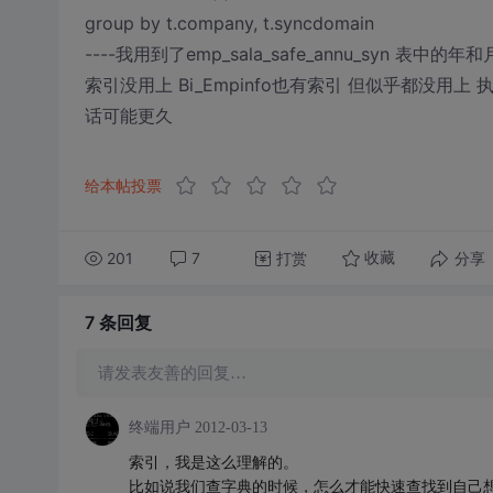
group by t.company, t.syncdomain
----我用到了emp_sala_safe_annu_syn 表中的年
索引没用上 Bi_Empinfo也有索引 但似乎都没用
话可能更久
给本帖投票
201
7
打赏
分享
收藏
7 条
回复
请发表友善的回复…
终端用户
2012-03-13
索引，我是这么理解的。
比如说我们查字典的时候，怎么才能快速查找到自己