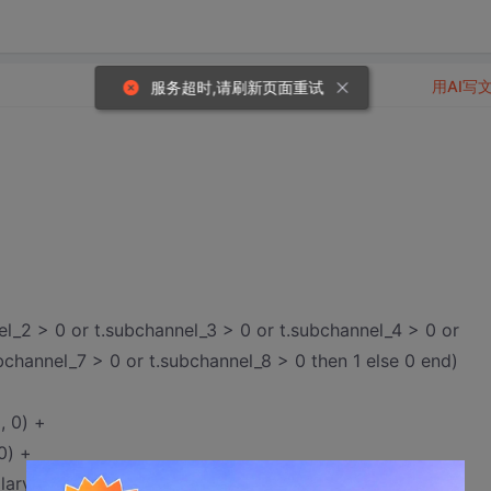
用AI写
服务超时,请刷新页面重试
l_2 > 0 or t.subchannel_3 > 0 or t.subchannel_4 > 0 or
bchannel_7 > 0 or t.subchannel_8 > 0 then 1 else 0 end)
, 0) +
0) +
lary), 0) +