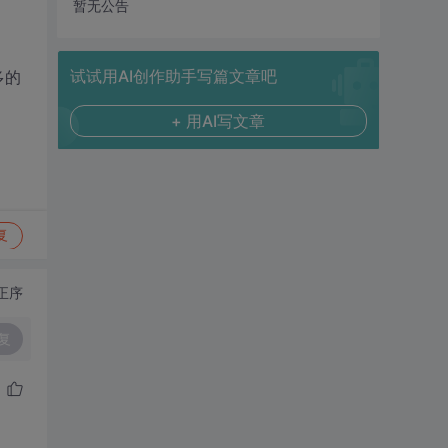
暂无公告
试试用AI创作助手写篇文章吧
多的
+ 用AI写文章
复
正序
复