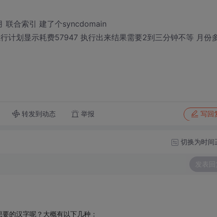
和月 联合索引 建了个syncdomain
上 执行计划显示耗费57947 执行出来结果需要2到三分钟不等 月份
转发到动态
举报
写回
切换为时间
发表回
想要的汉字呢？大概有以下几种：