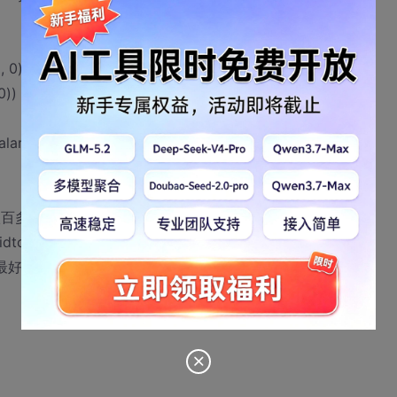
, 0) +
 0)) wage,
lary), 0) +
有八百多万
to > sysdate and c.activeflag = 1 start with c.id = '3'
一条语句最好不要变