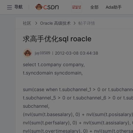
全部
Ada助手
导航
社区
Oracle 高级技术
帖子详情
求高手优化sql roacle
2012-03-08 03:44:38
jay10509
select t.company company,
t.syncdomain syncdomain,
sum(case when t.subchannel_1 > 0 or t.subchanne
t.subchannel_5 > 0 or t.subchannel_6 > 0 or t.su
subchannel,
(nvl(sum(t.basesalary), 0) + nvl(sum(t.posisalary)
nvl(sum(t.perfsalary), 0) + nvl(sum(t.assisalary), 
nvl(sum(t.overtimesalary), 0) + nvl(sum(t.othersa