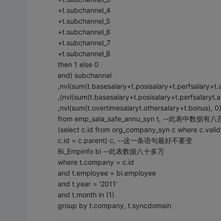
+t.subchannel_4
+t.subchannel_5
+t.subchannel_6
+t.subchannel_7
+t.subchannel_8
then 1 else 0
end) subchannel
,nvl(sum(t.basesalary+t.posisalary+t.perfsalary+t
,(nvl(sum(t.basesalary+t.posisalary+t.perfsalaryt.a
,nvl(sum(t.overtimesalaryt.othersalary+t.bonus), 0)
from emp_sala_safe_annu_syn t, --此表中数据有
(select c.id from org_company_syn c where c.validto
c.id = c.parent) c, --这一条语句最好不要变
Bi_Empinfo bi --此表数据八十多万
where t.company = c.id
and t.employee = bi.employee
and t.year = '2011'
and t.month in (1)
group by t.company, t.syncdomain