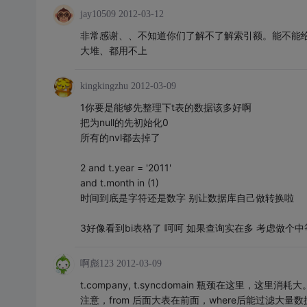
jay10509
2012-03-12
非常感谢、、不知道你们了解不了解索引额。能不能
大堆、都用不上
kingkingzhu
2012-03-09
1你要是能够先整理下t表的数据该多好啊
把为null的先初始化0
所有的nvl都去掉了
2 and t.year = '2011'
and t.month in (1)
时间到底是字符还是数字 别让数据库自己做转换啦
3好像看到bi表格了 呵呵 如果查询实在多 考虑做个
啊彪123
2012-03-09
t.company, t.syncdomain 瓶颈在这里，这里消耗大
注意，from 后面大表在前面，where后能过滤大量