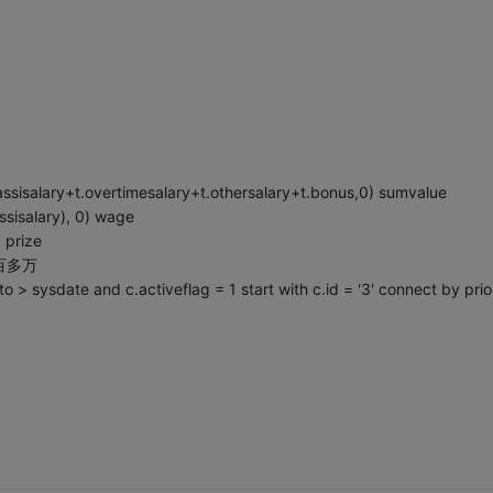
.assisalary+t.overtimesalary+t.othersalary+t.bonus,0) sumvalue
ssisalary), 0) wage
 prize
八百多万
 > sysdate and c.activeflag = 1 start with c.id = '3' connect by prio