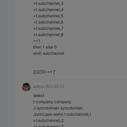
+t.subchannel_3
+t.subchannel_4
+t.subchannel_5
+t.subchannel_6
+t.subchannel_7
+t.subchannel_8
>=1
then 1 else 0
end) subchannel
忘记写>=1了
uddyss
2012-03-13
select
t.company company
,t.syncdomain syncdomain
,sum(case wehn t.subchannel_1
+t.subchannel_2
+t.subchannel_3