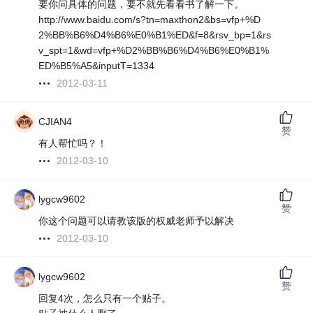
要你问具体的问题，要不就先看看书了解一下。
http://www.baidu.com/s?tn=maxthon2&bs=vfp+%D
2%BB%B6%D4%B6%E0%B1%ED&f=8&rsv_bp=1&rs
v_spt=1&wd=vfp+%D2%BB%B6%D4%B6%E0%B1%
ED%B5%A5&inputT=1334
2012-03-11
CJIAN4
赞
有人帮忙吗？！
2012-03-10
lygcw9602
赞
你这个问题可以请教该版的权威老师予以解决
2012-03-10
lygcw9602
赞
回复4次，怎么只有一个贴子。