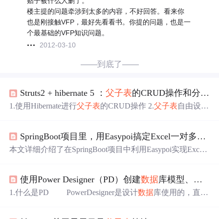
贴子被什么人删了。
楼主提的问题牵涉到太多的内容，不好回答。看来你
也是刚接触VFP，最好先看看书。你提的问题，也是一
个最基础的VFP知识问题。
2012-03-10
——到底了——
Struts2 + hibernate 5 ：
父子
表
的CRUD操作和分页功能
1.使用Hibernate进行
父子
表
的CRUD操作 2.
父子
表
自由设
计，只要能体现
父子
表
关系就可以 目的：真正学会使用Hi
bernate来进行增加、查询、更新、删除操作，不再是Demo
SpringBoot项目里，用Easypoi搞定Excel一对多导入（
内容：在
数据
库中建立
父子
表
，分别能对
父子
表
进行增
加、查询、更新、删除操作，一定要实现分页功能。 友情
本文详细介绍了在SpringBoot项目中利用Easypoi实现Excel
提示： 1、对子
表
的操作，一定是带有父
表
Id的，否则不可
一对多导入的实战技巧，包括
父子
表
结构处理和合并单元
能知道该条记录是从属于那个父
表
数据
。 2、
表
的主键生
格解析。通过环境配置、核心代码示例和高级优化方案，
成方式不同，Hibernate的配置不同，需要注意一下。 以上
使用Power Designer（PD）创建
数据
库模型、
数据
帮助开发者高效处理复杂Excel
数据
导入需求，提升企业级
就是实验的要...
应用开发效率。
1.什么是PD PowerDesigner是设计
数据
库使用的，直接
画图，连接好各个图
表
之间的关系，它可以自动生成相应
的SQL语句，然后你把这些sql语句直接放到
数据
库中去执