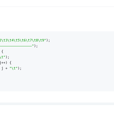
2\t3\t4\t5\t6\t7\t8\t9"
);
————————————————"
);
 {
\t"
);
j++) {
 j + 
"\t"
);