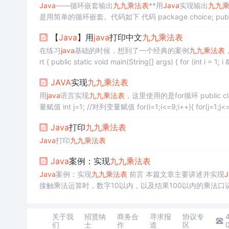
Java
——循环嵌套输出
九九乘法表
**用
Java
实现输出
九九
是用简单的循环嵌套。代码如下 代码 package choice; public class JiuJiu { public static void main(String[] args) { for(int i=1;i<=9;i+
+) { for(int j=1;j<=i;j++) System.out.print(i+"
【
Java
】用
java
打印中文
九九乘法表
在练习
java
基础的时候，想到了一个经典的案例
九九乘法表
，
JAVA
实现
九九乘法表
用
java
语言实现
九九乘法表
，这里使用的是for循环 public class NineNineDemo{ public static void main(String[] args){ int i=1; //对行变
Java
打印
九九乘法表
Java
打印
九九乘法表
Java
案例：实现
九九乘法表
Java
案例：实现
九九乘法表
前言 本篇文章主要讲述并实现
J
接触乘法运算时，数字10以内，以及结果100以内的乘法口诀。 二、解题思路 因为涉及到行与列，而且均有 1 ~ 9这样的循环出
首先想到的就是for循环，而且要出现两个 其次，因为
九九
右边的因数不变，所以for循环有嵌套关系 又因为左边的因
关于我
招贤纳
商务合
寻求报
协议专
们
士
作
道
区