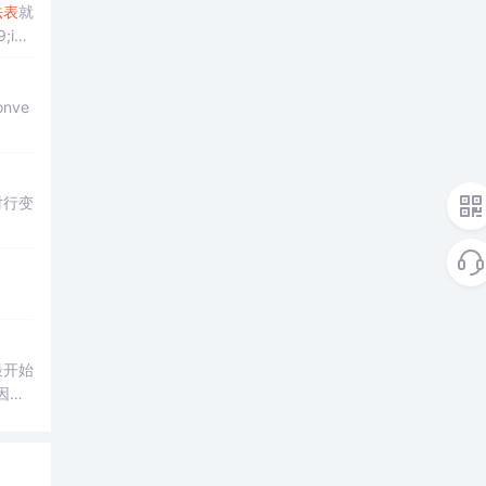
法表
就
最开始
一行，