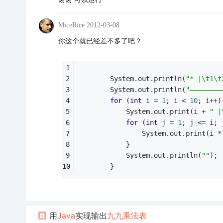
MiceRice
2012-03-08
你这个就已经差不多了吧？
        System.out.println(
"* |\t1\t
        System.out.println(
"————————
for
 (
int
 i = 
1
; i < 
10
; i++)
            System.out.print(i + 
" |
for
 (
int
 j = 
1
; j <= i; 
                System.out.print(i *
            }
            System.out.println(
""
);
        }
用
Java
实现输出
九九乘法表