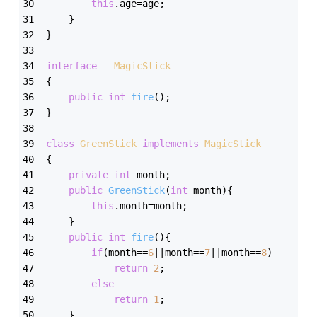
this
.age=age;
	}
}
interface
MagicStick
{
public
int
fire
()
;
}
class
GreenStick
implements
MagicStick
{
private
int
 month;
public
GreenStick
(
int
 month)
{
this
.month=month;
	}
public
int
fire
()
{
if
(month==
6
||month==
7
||month==
8
)
return
2
;
else
return
1
;
	}