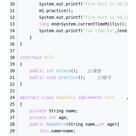
		System.out.printf(
"fire hurt is %d,leve
		m1.practice();
		System.out.printf(
"fire hurt is %d,leve
long
 end=System.currentTimeMillis();
		System.out.printf(
"run time:%s"
,(end-st
	}
}
interface
Role
{
public
int
attack
()
;	
//攻击
public
void
practice
()
;		
//练习
}
abstract
class
NameRole
implements
Role
		
{
private
 String name;
private
int
 age;
public
NameRole
(String name,
int
 age)
{
this
.name=name;