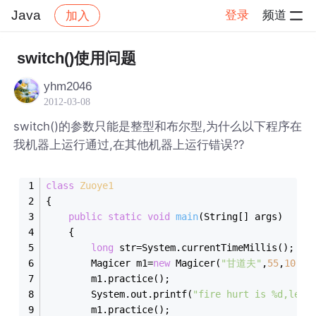
Java
登录
频道
加入
帖子详情
社区
Java
switch()使用问题
yhm2046
2012-03-08
switch()的参数只能是整型和布尔型,为什么以下程序在
我机器上运行通过,在其他机器上运行错误??
class
Zuoye1
{
public
static
void
main
(String[] args)
	{
long
 str=System.currentTimeMillis();
		Magicer m1=
new
 Magicer(
"甘道夫"
,
55
,
10
,
9
,
		m1.practice();
		System.out.printf(
"fire hurt is %d,leve
		m1.practice();