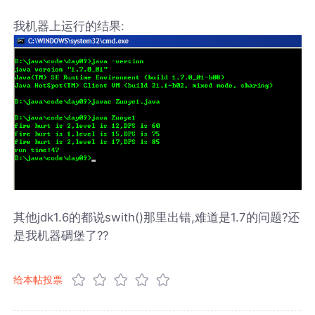
我机器上运行的结果:
其他jdk1.6的都说swith()那里出错,难道是1.7的问题?还
是我机器碉堡了??
给本帖投票