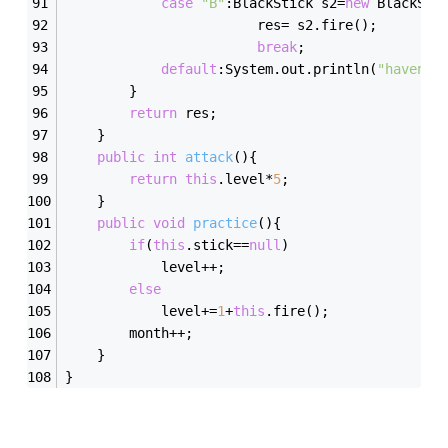
case
"B"
:BlackStick s2=
new
 BlackSti
						res= s2.fire();
break
;
default
:System.out.println(
"haven't
		}
return
 res;
	}
public
int
attack
()
{
return
this
.level*
5
;
	}
public
void
practice
()
{
if
(
this
.stick==
null
)
			level++;
else
			level+=
1
+
this
.fire();
		month++;
	}	
}