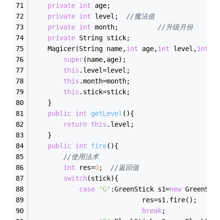
private
int
 age;
private
int
 level;	
//魔法值
private
int
 month;			
//升级月份
private
 String stick;
	Magicer(String name,
int
 age,
int
 level,
int
 m
super
(name,age);
this
.level=level;
this
.month=month;
this
.stick=stick;
	}
public
int
getLevel
()
{
return
this
.level;
	}
public
int
fire
()
{
//使用法术
int
 res=
0
;	
//返回值
switch
(stick){
case
"G"
:GreenStick s1=
new
 GreenSti
							res=s1.fire();
break
;