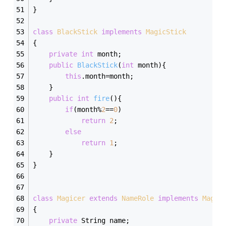
}
class
BlackStick
implements
MagicStick
{
private
int
 month;
public
BlackStick
(
int
 month)
{
this
.month=month;
	}
public
int
fire
()
{
if
(month%
2
==
0
)
return
2
;
else
return
1
;
	}
}
class
Magicer
extends
NameRole
implements
Magic
{
private
 String name;