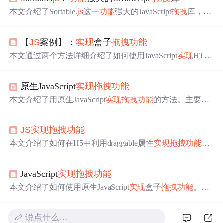
本文介绍了Sortable.
js
这一
功能
强大的JavaScript
拖拽
库，它
可用于创建网页上的可拖放和可排序元素，具有兼容性
好、简单、零依赖等特性。文中还介绍了其安装方式、配
【
JS
案例】：
实现
盒子
拖拽
功能
置项，通过Vue实战展示应用效果，最后总结该库
功能
丰
富、社区活跃，值得选用。
本文通过两个方法详细介绍了如何使用JavaScript
实现
HTM
L元素的
拖拽
功能
，包括鼠标按下、移动和释放时的处理
逻辑，并解释了代码兼容性和浏览器默认行为的处理。同
原生JavaScript
实现
拖拽
功能
时，讨论了clientX、offsetX和screenX的区别。
本文介绍了用原生JavaScript
实现
拖拽
功能
的方法。主要依
赖鼠标按下、移动、释放三个事件，通过监控鼠标事件和
更新元素位置来
实现
。还阐述了基本
实现
步骤，包括定义
JS
实现
拖拽
功能
HTML和CSS结构、编写
JS
代码，同时介绍了优化
功能
，
如添加边界限制、防止文本选择、减少重绘和回流等。
本文介绍了如何在H5中利用draggable属性
实现
拖拽
功能
，
通过HTML结构、CSS样式和JavaScript事件处理展示了图
片的拖放操作，包括拖动开始、移动、结束及放置过程。
JavaScript
实现
拖拽
功能
本文介绍了如何使用原生JavaScript
实现
盒子
拖拽
功能
。通
过onmousedown、onmousemove和onmouseup事件，获取鼠
标坐标和盒子位置，计算并更新盒子坐标，
实现
拖拽
效
说点什么…
果。
拖拽
过程中，鼠标抬起时清除移动事件。