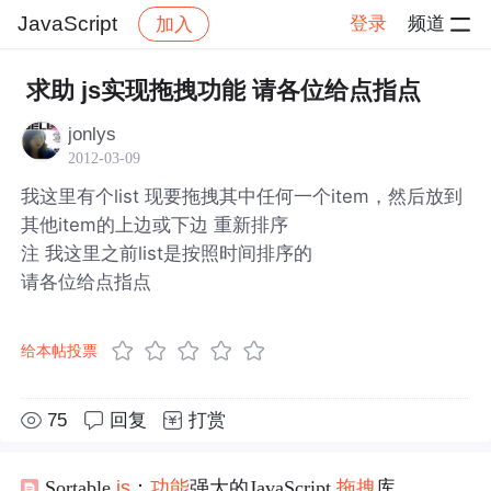
JavaScript
登录
频道
加入
帖子详情
社区
JavaScript
求助 js实现拖拽功能 请各位给点指点
jonlys
2012-03-09
我这里有个list 现要拖拽其中任何一个item，然后放到
其他item的上边或下边 重新排序
注 我这里之前list是按照时间排序的
请各位给点指点
给本帖投票
75
回复
打赏
Sortable.
js
：
功能
强大的JavaScript
拖拽
库