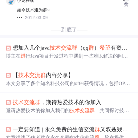
小龙在线
赞
如今技术难为群~
2012-03-09
——到底了——
想加入几个java
技术交流
群
（qq
群
）
希望
有资源的朋友帮忙推荐一下万分感激！
博主在
进
行Java项目开发过程中遇到一些难以解决的问
题，
希望
加入
技术交流
群
，期待与
群
内成员共同探讨，相
互学习，共同
进
步。
【
技术交流
群
内容分享】
本文分享了多个知名科技公司的offer获得情况，包括OPP
O、大疆、华为等，并提供了
技术交流
群
加入方式及大佬
谈薪攻略等内容。
技术交流
群
，期待热爱技术的你加入
邀请热爱技术的你加入我们的
技术交流
群
，共同探讨技术
话题，分享工作经验，享受学习的乐趣。无论是技术难
题，职业发展还是行业动态，在这里都能找到志同道合的
一定要知道 | 永久免费的生信交流
群
又双叒叕来啦！|
朋友。
文章讲述了作者建立永久免费的生信交流
群
，旨在提供
技