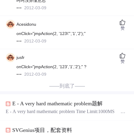
呵呵没弄懂意思
2012-03-09
Acesidonu
赞
onClick="jmpAction(2, '123\"','1','2');"
2012-03-09
jusfr
赞
onClick="jmpAction(2, '123','1','2');" ?
2012-03-09
——到底了——
E - A very hard mathematic problem题解
E - A very hard mathematic problem Time Limit:1000MS Me
mory Limit:32768KB 64bitIO Format:%I64d & %I64u Descri
ption Haoren is very good at solving mathematic problems.
SVGenius项目，配套资料
Today he is working a