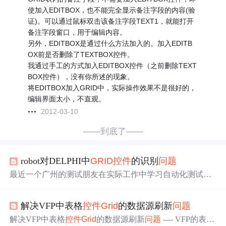
使加入EDITBOX，也不能完全显示备注字段的内容(验
证)。可以通过鼠标双击该备注字段TEXT1，就能打开
备注字段窗口，用于编辑内容。
另外，EDITBOX是通过什么方法加入的。加入EDITB
OX前是否删除了TEXTBOX控件。
我通过手工的方式加入EDITBOX控件（之前删除TEXT
BOX控件），没有你所述的现象。
将EDITBOX加入GRID中，实际操作效果不是很好的，
编辑界面太小，不直观。
2012-03-10
——到底了——
robot对DELPHI中
GRID
控件
的识别
问题
最近一个广州的测试朋友在实际工作中学习自动化测试的
时候遇到这样一个
问题
，DELPHI中
GRID
控件
的识别，利
用robot定位到某个字段的某行上去的
问题
，他的软件如
解决VFP中表格
控件
Grid
的数据源刷新
问题
图：当时看到这个
问题
，想到两个的解决方法一个是利用
对象的方法，赋值，编成函数，输入列和行，然后由这个
解决VFP中表格
控件
Grid
的数据源刷新
问题
---- VFP的表格