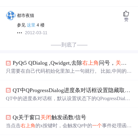
都市夜猫
赞
参见
这里
4 楼
2012-03-11
——到底了——
PyQt5 QDialog ,Qwidget,去除
右上角
问号，
关闭
按钮
只需要在自己代码初始化里加上一句就行。 比如,中间的 |
是选择多个。 self.setWindowFlags(Qt.WindowMinMaxButton
sHint | Qt.WindowCloseButtonHint) class ProgressBar(QDialo
QT中QProgressDialog进度条对话框设置隐藏取消按钮和禁用
g): def __init__(self): QDialog.__init__(self) self.setWindowFlag
s(Qt.WindowMinMaxButtonsHint | Qt.Wi
QT中的进度条对话框，默认设置状态下的QProgressDialo
g： QProgressDialog oQProgressDialog; oQProgressDialog.set
WindowModality(Qt::ApplicationModal);//对本程序模态 oQPr
Qt关于窗口
关闭
触发函数/信号
ogressDialog.setWindowTitle(QString::fromLocal8Bit("请等
待...")); oQProgressDialog.setLabelText(QStri
当点击
右上角
的x按键时，会触发Qt中的
一个
事件处理函
数：void QWidget::closeEvent ( QCloseEvent * e )，默认情况