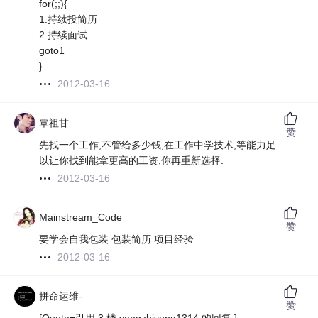
for(;;){
1.持续投简历
2.持续面试
goto1
}
2012-03-16
覃祖甘
赞
先找一个工作,不管给多少钱,在工作中学技术,等能力足
以让你找到能拿更高的工资,你再重新选择.
2012-03-16
Mainstream_Code
赞
要学会自我包装 包装简历 项目经验
2012-03-16
拼命运维-
赞