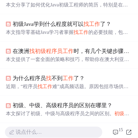
本文分享了如何优化Java初级工程师的简历，特别是在项
目经验部分。建议将理论知识丰富的特点展示出来，对于
基础知识较弱的，则可通过独特项目经历加分。推荐学习
初级Java学到什么程度就可以
找
工作
了？
并改进商城项目，设计个性化模块，并创建个人博客增加
亮点。
本文指导零基础Java学习者掌握
找
工作
的必要技能，包括Ja
va核心、SSM框架、数据库操作、Web框架及综合知识。
强调实践项目和面试准备的重要性。
在澳洲
找
初级程序员
工作
时，有几个关键步骤和建议
本文提供了一套全面的策略和技巧，帮助你在澳大利亚寻
找
初级程序员
工作
。从简历优化到技术面试准备，再到网
络建设和面试技巧，涵盖了所有关键步骤。
为什么程序员
找
不到
工作
了？
近期，“程序员
找
工作
难”成高频话题。原因包括市场供需
变化，如互联网行业增长放缓、供给端爆发式增长；技术
演进带来岗位重构，像云原生、低代码平台和AI的影响；
初级、中级、高级程序员的区别在哪里？
企业用人逻辑改变，看重实战、全栈和年龄。开发者可技
术纵深、升级业务理解、构建多维竞争力应对。
本文探讨了初级、中级与高级程序员之间的区别。
初级程
序员
依赖复制粘贴完成任务；中级程序员追求优雅的代码
并能独立完成模块开发；高级程序员则专注于系统设计与
15
说点什么…
整体架构，考虑系统的扩展性和稳定性。