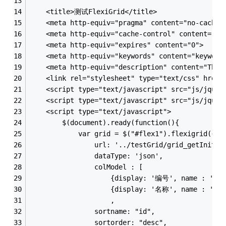
    <title>测试FlexiGrid</title>
	<meta http-equiv="pragma" content="no-cache"
	<meta http-equiv="cache-control" content="no
	<meta http-equiv="expires" content="0">    
	<meta http-equiv="keywords" content="keyword
	<meta http-equiv="description" content="This
	<link rel="stylesheet" type="text/css" href=
	<script type="text/javascript" src="js/jquer
	<script type="text/javascript" src="js/jquer
	<script type="text/javascript">
		$(document).ready(function(){
			var grid = $("#flex1").flexigrid({
				url: '../testGrid/grid_getInitG
				dataType: 'json',
				colModel : [
					{display: '编号', name : '
					,
				sortname: "id",
				sortorder: "desc",