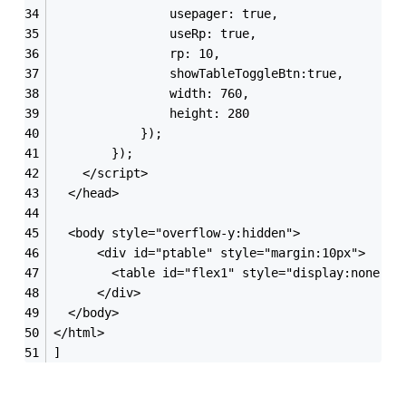
				usepager: true,
				useRp: true,
				rp: 10,
				showTableToggleBtn:true,
				width: 760,
				height: 280
			});
		});
	</script> 
  </head>
  <body style="overflow-y:hidden">
      <div id="ptable" style="margin:10px">
		<table id="flex1" style="display:none"><
	  </div>  
  </body>
</html>
]