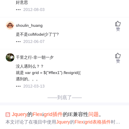
好意思
2012-08-03
shoulin_huang
赞
是不是colModel少了“]”?
2012-06-07
千里之行-非一朝一夕
赞
没人遇到么？？
就是 var grid = $("#flex1").flexigrid({
遇到的。。。
2012-03-13
——到底了——
Jquery
的
Flex
i
grid
插件
的IE兼容性
问题
。
本文讨论了在项目中使用
Jquery
的
Flex
i
grid
表格
插件
时遇
到的IE浏览器显示
问题
，通过修改代码解决了
表格
在IE下