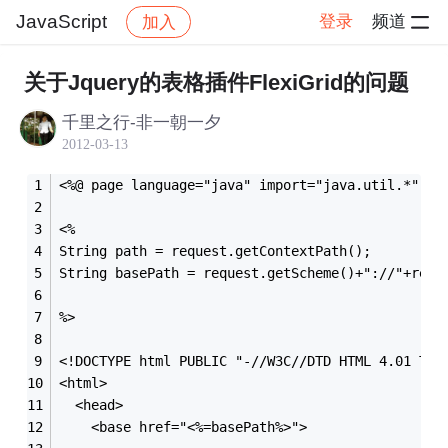
JavaScript
登录
频道
加入
帖子详情
社区
JavaScript
关于Jquery的表格插件FlexiGrid的问题
千里之行-非一朝一夕
2012-03-13
<%@ page language="java" import="java.util.*"  p
<%
String path = request.getContextPath();
String basePath = request.getScheme()+"://"+requ
%>
<!DOCTYPE html PUBLIC "-//W3C//DTD HTML 4.01 Tra
<html>
  <head>
    <base href="<%=basePath%>">