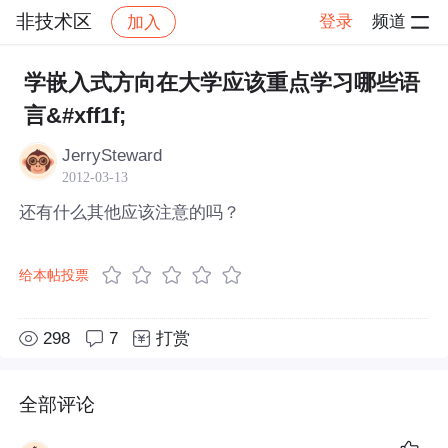
非技术区
登录
频道
加入
帖子详情
社区
非技术区
学嵌入式方向在大学应该重点学习哪些语
言&#xff1f;
JerrySteward
2012-03-13
还有什么其他应该注意的吗？
给本帖投票
298
7
打赏
全部评论