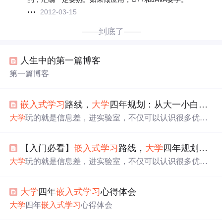
2012-03-15
——到底了——
人生中的第一篇博客
第一篇博客
嵌入式
学
习
路线，
大
学
四年规划：从大一小白到
嵌
大
学
玩的就是信息差，进实验室，不仅可以认识很多优秀
的人，还能获得很多平时不知道的信息，获得更多的项目
实践机会，如果运气好的话碰到好的老师带你，进步会很
【入门必看】
嵌入式
学
习
路线，
大
学
四年规划：从大一小白到
快。
大
学
四年转瞬即逝，到了找工作的时候，就会发现同
学
们之间的差距真的挺大的，有的同
学
轻轻松松就能拿到
大
学
玩的就是信息差，进实验室，不仅可以认识很多优秀
心仪的offer，而有些人却四处碰壁，甚至找不到工作。这
的人，还能获得很多平时不知道的信息，获得更多的项目
个领域的应用范围很广，招聘的企业多，岗位需求量大，
实践机会，如果运气好的话碰到好的老师带你，进步会很
工资待遇也不错。真正入职企业后，才是一个重要
学
习
阶
大
学
四年
嵌入式
学
习
心得体会
快。
大
学
四年转瞬即逝，到了找工作的时候，就会发现同
段的开始，
嵌入式
的
学
习
，不仅有深度，更有广度，很多
学
们之间的差距真的挺大的，有的同
学
轻轻松松就能拿到
大
学
四年
嵌入式
学
习
心得体会
的技术会在工作中不断的碰到，不断的
学
习
，不断的拓
心仪的offer，而有些人却四处碰壁，甚至找不到工作。这
展。