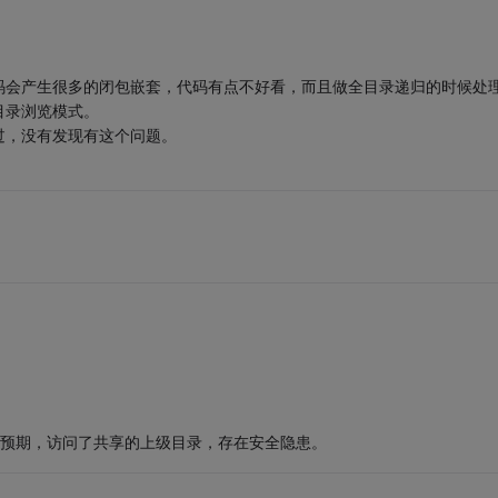
码会产生很多的闭包嵌套，代码有点不好看，而且做全目录递归的时候处
目录浏览模式。
dws下测试过，没有发现有这个问题。
”这样将超出你的预期，访问了共享的上级目录，存在安全隐患。