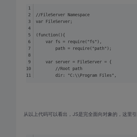
//FileServer Namespace
var FileServer;
(function(){
	var fs = require("fs"),
		path = require("path");
	var server = FileServer = {
		//Root path
		dir: "C:\\Program Files",
从以上代码可以看出，JS是完全面向对象的，这里引用了N