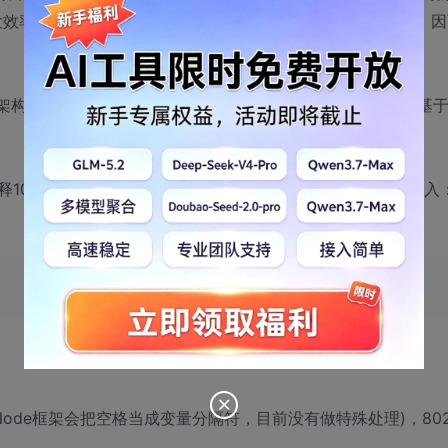
在开发效率上比JS还稍差一些），而且Node绝对不会被过渡设计，
b架构中的统治地位(超过77%的网站、Alex排名靠前网站大多基
00行左右，调用非常简单，安装好Node.JS后在命令行输入
，Node框架会把空格当成变量分隔符，目前没有做特殊处理)，802