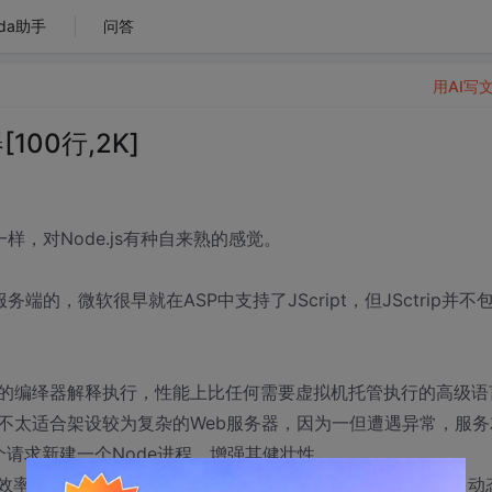
da助手
问答
用AI写
100行,2K]
一样，对Node.js有种自来熟的感觉。
到服务端的，微软很早就在ASP中支持了JScript，但JSctrip并不
+编写的编绎器解释执行，性能上比任何需要虚拟机托管执行的高级语
不太适合架设较为复杂的Web服务器，因为一但遭遇异常，服务
一个请求新建一个Node进程，增强其健壮性。
出效率（语法简洁，{}即对象，[]即数组，虽然C#也引入了许多动