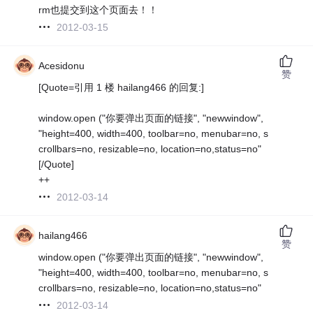
rm也提交到这个页面去！！
2012-03-15
Acesidonu
赞
[Quote=引用 1 楼 hailang466 的回复:]
window.open ("你要弹出页面的链接", "newwindow",
"height=400, width=400, toolbar=no, menubar=no, s
crollbars=no, resizable=no, location=no,status=no"
[/Quote]
++
2012-03-14
hailang466
赞
window.open ("你要弹出页面的链接", "newwindow",
"height=400, width=400, toolbar=no, menubar=no, s
crollbars=no, resizable=no, location=no,status=no"
2012-03-14