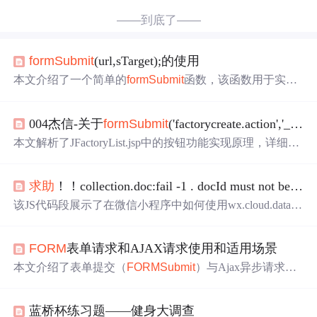
——到底了——
form
Submit
(url,sTarget);的使用
本文介绍了一个简单的
form
Submit
函数，该函数用于实现
页面跳转并携带参数。通过点击按钮触发此函数，可以实
现在当前页面中请求指定路径的功能。文章还讨论了在页
004杰信-关于
form
Submit
('factorycreate.action','_self')路径的疑惑
面中使用
form
标签对请求方式的影响。
本文解析了JFactoryList.jsp中的按钮功能实现原理，详细分
析了点击按钮时如何通过
form
Submit
函数提交请求，并解
释了相对路径如何自动补全。
求助
！！collection.doc:fail -1 . docId must not be empty
该JS代码段展示了在微信小程序中如何使用wx.cloud.databa
se进行用户信息的获取和更新操作。在onLoad函数中获取o
penid并调用getUserInfo方法。getUserInfo通过openid查询用
FORM
表单请求和AJAX请求使用和适用场景
户信息，成功则更新页面数据，失败则显示提示。
form
Su
bmit
函数处理表单提交，检查用户输入并根据已有信息决
本文介绍了表单提交（
FORM
Submit
）与Ajax异步请求两
定执行更新或新增操作。
种常见的数据提交方式，包括各自的使用场景、数据验证
方法及后台处理流程。同时对比了这两种提交方式的特点
蓝桥杯练习题——健身大调查
与适用情况。