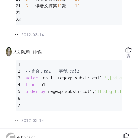
6
	读者文摘第
11
期	
11
2012-03-14
大明湖畔_帅锅
赞
--表名：tb1   字段:col1
select
 col1, regexp_substr(col1,
'[[:digit:]]+
from
 tb1   
order
by
 regexp_substr(col1,
'[[:digit:]]+'
)
2012-03-14
dd121011