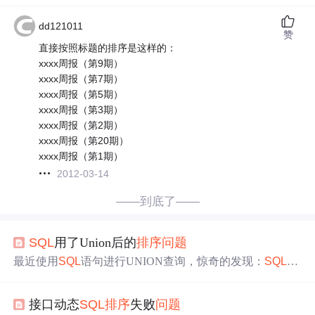
dd121011
赞
直接按照标题的排序是这样的：
xxxx周报（第9期）
xxxx周报（第7期）
xxxx周报（第5期）
xxxx周报（第3期）
xxxx周报（第2期）
xxxx周报（第20期）
xxxx周报（第1期）
2012-03-14
——到底了——
SQL
用了Union后的
排序
问题
最近使用
SQL
语句进行UNION查询，惊奇的发现：
SQL
没
问题
，UNION查询也没
问题
，都可以得到想要的结果，可
是在对结果进行
排序
的时候，却出
问题
了。 1.UNION查询
接口动态
SQL
排序
失败
问题
没
问题
[
sql
] view plain copy SELECT`id`,`username`,`mobile`,