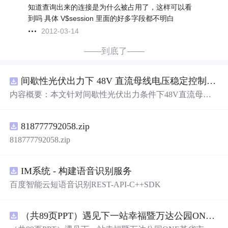
知道查询出来的连接是为什么被占用了，这样可以看
到吗 具体 V$session 里面的好多字段都不明白
2012-03-14
——到底了——
间歇性光伏出力下 48V 直流母线电压稳定控制及储能双向充放电闭环调控体系研究（Simulink仿真实现）
内容概要：本文针对间歇性光伏出力条件下48V直流母线
电压稳定控制及储能双向充放电闭环调控
问题
，提出一种
基于离网光伏直流微网系统的协同控制体系。通过构建包
818777792058.zip
含光伏阵列、Boost型DC-DC变换器、双向DC-DC变换器
与锂离子电池储能系统的完整拓扑结构，结合光伏最大功
818777792058.zip
率点跟踪（MPPT）技术和储能系统的双向功率调节能
力，实现对功率供需失衡的有效抑制。系统采用分层控制
架构，集成电压外环与电流内环双闭环控制策略，确保在
IM系统 - 构建语音识别服务
光照强度波动、负载突变等动态工况下维持母线电压稳
百度智能云短语音识别REST-API-C++SDK
定。在Simulink环境中搭建全系统仿真模型，验证了控制策
略在多种扰动场景下的有效性与鲁棒性，显著提升了微网
在无外部电网支撑下的自主运行能力和电能质量水平。; 适
（共89页PPT）遇见下一站幸福暨万达公园ONE某省市热气球生活艺术节活动策划方案.pptx
合人群：具备电力电子、自动控制与新能源系统基础知识