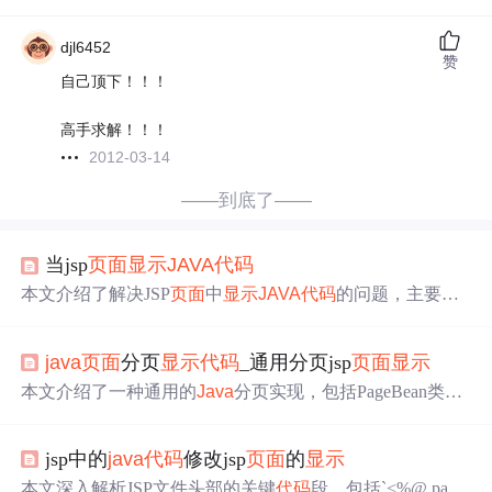
djl6452
赞
自己顶下！！！
高手求解！！！
2012-03-14
——到底了——
当jsp
页面
显示
JAVA
代码
本文介绍了解决JSP
页面
中
显示
JAVA
代码
的问题，主要从S
pringMVC配置及JSP
页面
本身出发，检查前后缀设置是否
正确，帮助开发者快速定位并解决问题。
java
页面
分页
显示
代码
_通用分页jsp
页面
显示
本文介绍了一种通用的
Java
分页实现，包括PageBean类的
改造、JSP
页面
展示、Servlet控制层的创建、自定义分页标
签的编写以及相关配置。通过这些步骤，可以实现
页面
的
jsp中的
java
代码
修改jsp
页面
的
显示
动态分页
显示
。文章还提供了部分关键
代码
示例。
本文深入解析JSP文件头部的关键
代码
段，包括`<%@ page`