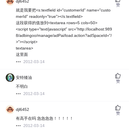
djl6452
赞
就是我要把<s:textfield id="customerId" name="custo
merId" readonly="true"></s:textfield>
这段获得的值放到<textarea rows=5 cols=50>
<script type="text/javascript" src="http://localhost:989
8/adbingoo/manage/adPai/load.action?adSpaceId="/
>"></script>
textarea>
这里面
2012-03-14
安特矮油
赞
不明白
2012-03-14
djl6452
赞
有高手在吗 急急急急！！！！！
2012-03-14