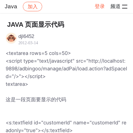
Java
登录
频道
加入
帖子详情
社区
Java
JAVA 页面显示代码
djl6452
2012-03-14
<textarea rows=5 cols=50>
<script type="text/javascript" src="http://localhost:
9898/adbingoo/manage/adPai/load.action?adSpaceI
d="/>"></script>
textarea>
这是一段页面要显示的代码
<s:textfield id="customerId" name="customerId" re
adonly="true"></s:textfield>