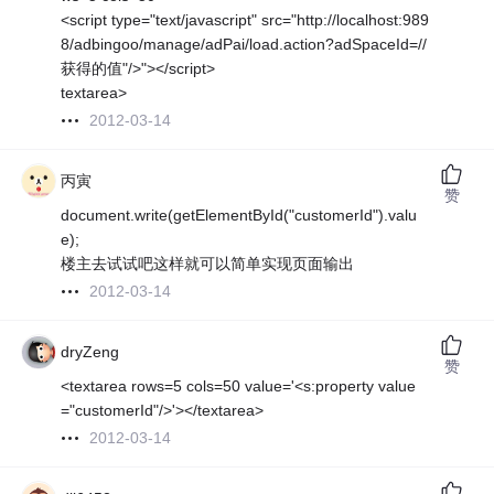
<script type="text/javascript" src="http://localhost:989
8/adbingoo/manage/adPai/load.action?adSpaceId=//
获得的值"/>"></script>
textarea>
2012-03-14
丙寅
赞
document.write(getElementById("customerId").valu
e);
楼主去试试吧这样就可以简单实现页面输出
2012-03-14
dryZeng
赞
<textarea rows=5 cols=50 value='<s:property value
="customerId"/>'></textarea>
2012-03-14