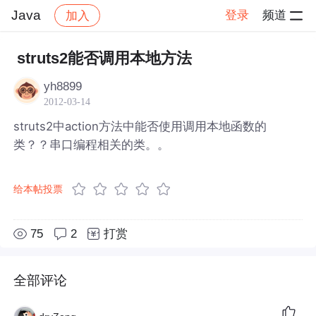
Java
登录
频道
加入
帖子详情
社区
Java
struts2能否调用本地方法
yh8899
2012-03-14
struts2中action方法中能否使用调用本地函数的
类？？串口编程相关的类。。
给本帖投票
75
2
打赏
全部评论