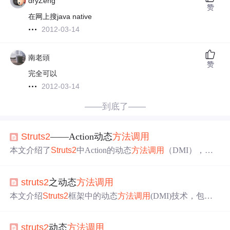
dryZeng
赞
在网上搜java native
2012-03-14
南老頭
赞
完全可以
2012-03-14
——到底了——
Struts2
——Action动态
方法
调用
本文介绍了
Struts2
中Action的动态
方法
调用
（DMI），讲
解了如何在一个Action中处理多个用户请求，并通过配置m
ethod属性和使用通配符实现
方法
调用
。在DMI模式下，可
struts2
之动态
方法
调用
以通过'Action名!
方法
名'的形式
调用
Action中的具体
方法
，
减少重复配置，提高代码的灵活性。
本文介绍
Struts2
框架中的动态
方法
调用
(DMI)技术，包括
使用method属性及通配符两种方式，实现对Action类中不
同
方法
的灵活
调用
。
struts2
动态
方法
调用