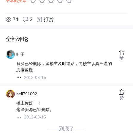
给本帖投票
74
2
打赏
全部评论
叶子
赞
资源已经删除，望楼主及时结贴，向楼主认真严谨的
态度致敬！
2012-03-15
bell791002
赞
楼主你好！！
这些资源已经删除。
2012-03-15
——到底了——