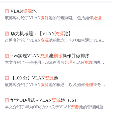
VLAN
资源
池
该博客讨论了VLAN
资源
池的管理问题，包括如何
处理
VL
AN ID的
申请
和
删除
。当业务需要从
资源
池中
申请
或移除V
LAN时，需要保持
资源
池的连续性和有序性。文章通过举
华为机考题：【VLAN
资源
池】
例和解题思路解释了如何实现这一过程，涉及对输入VLA
N字符串的解析、排序和重组，确保在
删除
操作后，VLA
该博客讨论了VLAN
资源
池的概念，包括如何通过VLAN I
N
资源
池依然符合指定的格式要求。
D进行逻辑划分，并介绍了如何
处理
VLAN
资源
池中业务
申请
的过程。内容涵盖VLAN
资源
池的输入输出描述，以
java实现VLAN
资源
池
删除
操作并做排序
及在不同
申请
情况下的
资源
池更新策略，包括VLAN的
删
除
和排序。
本文介绍了一种使用Java编程语言
处理
VLAN
资源
池的
删
除
和排序问题，当业务
申请
移除特定VLAN时，代码会更
新
资源
池并保持VLANID按升序排列。
【100 分】VLAN
资源
池
该博客介绍了VLAN
资源
池的概念，以及如何
处理
业务
申
请
从
资源
池中移除特定VLAN的逻辑。解题思路包括获取
资源
池，
删除
申请
的VLAN，排序剩余VLAN，以及按照
华为OD机试 - VLAN
资源
池（JS）
指定格式输出更新后的
资源
池。
本文介绍了华为OD机试中关于VLAN
资源
池的管理问题，
涉及VLAN的逻辑划分及
申请
过程。通过JavaScript实现算