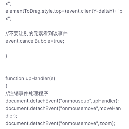
x";
elementToDrag.style.top=(event.clientY-deltaY)+"p
x";
//不要让别的元素看到该事件
event.cancelBubble=true;
}
function upHandler(e)
{
//注销事件处理程序
document.detachEvent("onmouseup",upHandler);
document.detachEvent("onmousemove",moveHan
dler);
document.detachEvent("onmousemove",zoom);