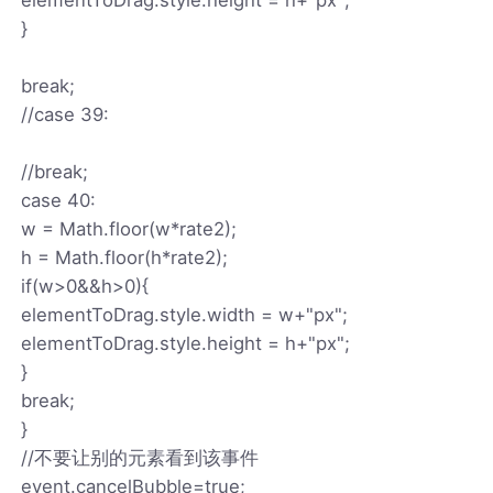
}
break;
//case 39:
//break;
case 40:
w = Math.floor(w*rate2);
h = Math.floor(h*rate2);
if(w>0&&h>0){
elementToDrag.style.width = w+"px";
elementToDrag.style.height = h+"px";
}
break;
}
//不要让别的元素看到该事件
event.cancelBubble=true;