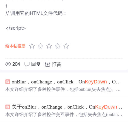
}
// 调用它的HTML文件代码：
</script>
给本帖投票
204
回复
打赏
onBlur，onChange，onClick，On
KeyDown
，OnKeyUp，OnKeyPress，On
本文详细介绍了多种控件事件，包括onblur(失去焦点)、On
Change(内容改变)、OnClick(点击)、On
KeyDown
/OnKeyU
p/OnKeyPress(键盘操作)及鼠标相关事件如On
Mouse
Enter/
关于onBlur，onChange，onClick，On
KeyDown
，On
On
Mouse
Down/On
Mouse
Up/On
Mouse
Leave等。文章还特
别说明了这些事件的发生顺序以及不同类型的按键如何触
本文详细介绍了多种控件交互事件，包括失去焦点(onblu
发相应的事件。
r)、内容改变(Onchange)、点击(OnClick)、键盘按键(On
Ke
yDown
/OnKeyUp/OnKeyPress)及鼠标事件(On
Mouse
Enter/