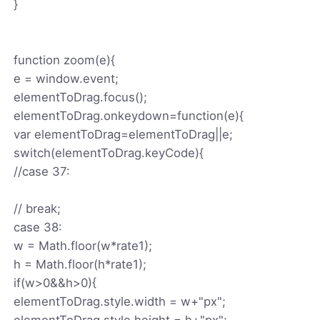
}
function zoom(e){
e = window.event;
elementToDrag.focus();
elementToDrag.onkeydown=function(e){
var elementToDrag=elementToDrag||e;
switch(elementToDrag.keyCode){
//case 37:
// break;
case 38:
w = Math.floor(w*rate1);
h = Math.floor(h*rate1);
if(w>0&&h>0){
elementToDrag.style.width = w+"px";
elementToDrag.style.height = h+"px";