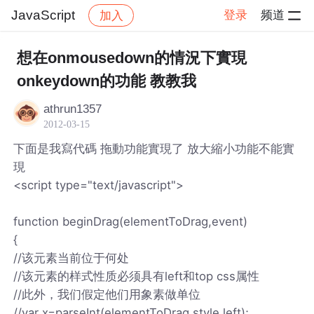
JavaScript
登录
频道
加入
帖子详情
社区
JavaScript
想在onmousedown的情況下實現
onkeydown的功能 教教我
athrun1357
2012-03-15
下面是我寫代碼 拖動功能實現了 放大縮小功能不能實
現
<script type="text/javascript">
function beginDrag(elementToDrag,event)
{
//该元素当前位于何处
//该元素的样式性质必须具有left和top css属性
//此外，我们假定他们用象素做单位
//var x=parseInt(elementToDrag.style.left);