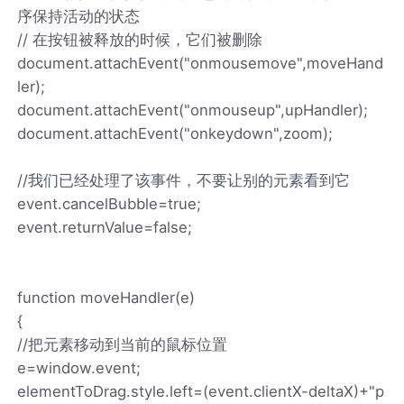
序保持活动的状态
// 在按钮被释放的时候，它们被删除
document.attachEvent("onmousemove",moveHand
ler);
document.attachEvent("onmouseup",upHandler);
document.attachEvent("onkeydown",zoom);
//我们已经处理了该事件，不要让别的元素看到它
event.cancelBubble=true;
event.returnValue=false;
function moveHandler(e)
{
//把元素移动到当前的鼠标位置
e=window.event;
elementToDrag.style.left=(event.clientX-deltaX)+"p