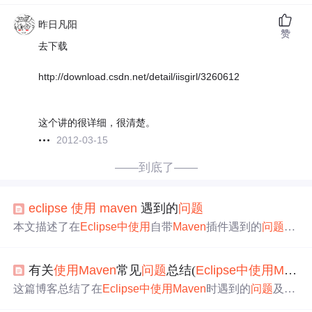
昨日凡阳
赞
去下载
http://download.csdn.net/detail/iisgirl/3260612
这个讲的很详细，很清楚。
2012-03-15
——到底了——
eclipse
使用
maven
遇到的
问题
本文描述了在
Eclipse
中
使用
自带
Maven
插件遇到的
问题
，
特别是关于多个注解在同一行出现的异常，以及如何通过
更换为m2
eclipse
插件来解决这些
问题
。同时，介绍了
使用
有关
使用
Maven
常见
问题
总结(
Eclipse
中
使用
Maven
特定参数进行
Maven
打包和Jetty启动的方法。
这篇博客总结了在
Eclipse
中
使用
Maven
时遇到的
问题
及其
解决方案，包括：
Eclipse
需要JDK运行，
Maven
编译失败