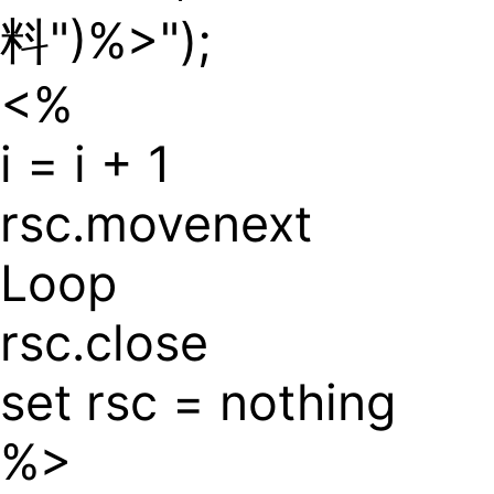
料")%>");
<%
i = i + 1
rsc.movenext
Loop
rsc.close
set rsc = nothing
%>