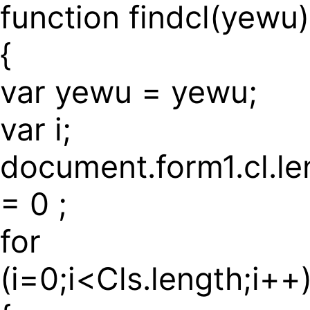
function findcl(yewu)
{
var yewu = yewu;
var i;
document.form1.cl.le
= 0 ;
for
(i=0;i<Cls.length;i++