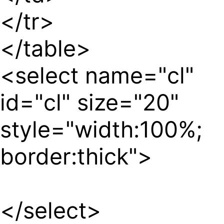
</tr>
</table>
<select name="cl"
id="cl" size="20"
style="width:100%;
border:thick">
</select>