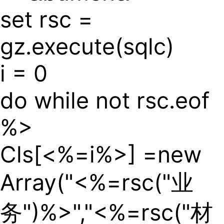
set rsc =
gz.execute(sqlc)
i = 0
do while not rsc.eof
%>
Cls[<%=i%>] =new
Array("<%=rsc("业
务")%>","<%=rsc("材