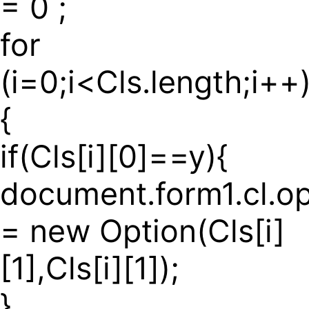
= 0 ;
for
(i=0;i<Cls.length;i++
{
if(Cls[i][0]==y){
document.form1.cl.op
= new Option(Cls[i]
[1],Cls[i][1]);
}