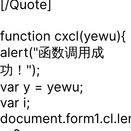
[/Quote]
function cxcl(yewu){
alert("函数调用成
功！");
var y = yewu;
var i;
document.form1.cl.le