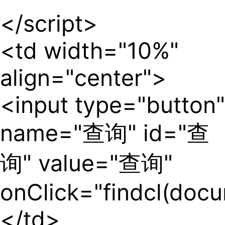
</script>
<td width="10%"
align="center">
<input type="button"
name="查询" id="查
询" value="查询"
onClick="findcl(doc
</td>