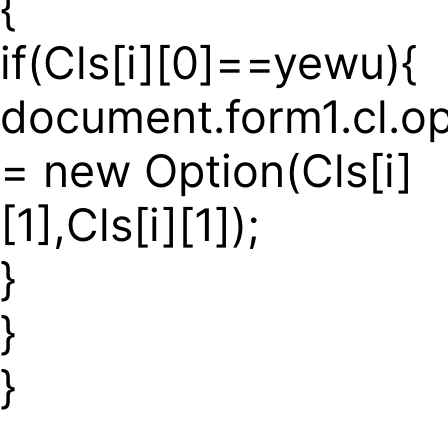
{
if(Cls[i][0]==yewu){
document.form1.cl.op
= new Option(Cls[i]
[1],Cls[i][1]);
}
}
}