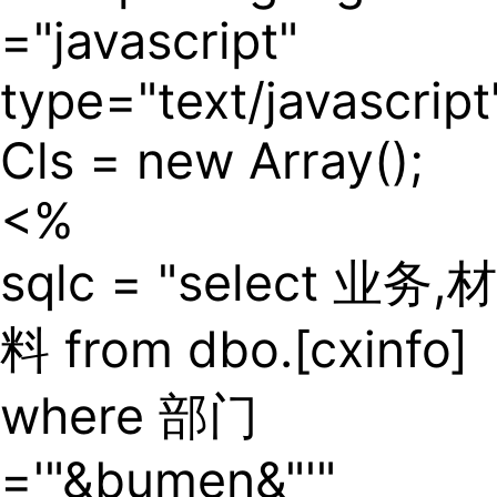
="javascript"
type="text/javascript
Cls = new Array();
<%
sqlc = "select 业务,材
料 from dbo.[cxinfo]
where 部门
='"&bumen&"'"