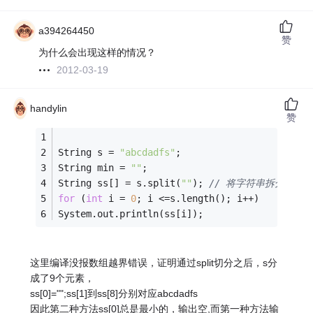
a394264450
赞
为什么会出现这样的情况？
2012-03-19
handylin
赞
String s = 
"abcdadfs"
;
String min = 
""
;
String ss[] = s.split(
""
); 
// 将字符串拆分在数组
for
 (
int
 i = 
0
; i <=s.length(); i++)
System.out.println(ss[i]);
这里编译没报数组越界错误，证明通过split切分之后，s分
成了9个元素，
ss[0]="";ss[1]到ss[8]分别对应abcdadfs
因此第二种方法ss[0]总是最小的，输出空,而第一种方法输