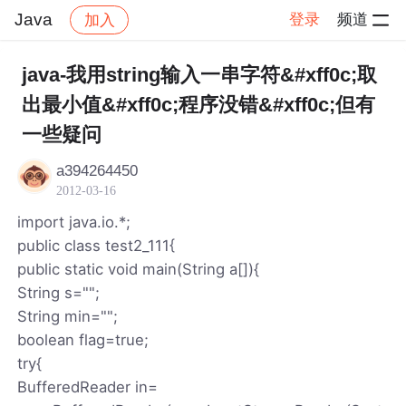
Java
登录
频道
加入
帖子详情
社区
Java
java-我用string输入一串字符&#xff0c;取
出最小值&#xff0c;程序没错&#xff0c;但有
一些疑问
a394264450
2012-03-16
import java.io.*;
public class test2_111{
public static void main(String a[]){
String s="";
String min="";
boolean flag=true;
try{
BufferedReader in=