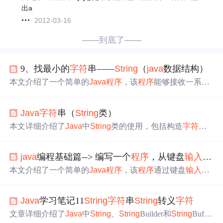
出a
2012-03-16
——到底了——
9、找最小的
字符
串——
String
（
java
数据结构）
本文介绍了一个简单的
Java
程序
，该
程序
能够接收一系列
字符
串
输入
，并通过比较找到并输出这些
字符
串中的
最小
值
。
程序
利用了
字符
串的compareTo方法来进行大小比较。
Java
字符
串（
String
类）
本文详细介绍了
Java
中
String
类的使用，包括构造
字符
串、获取长度、比较、查找、转化、替换、拆分和截取等
操作。此外，还探讨了
String
Builder和
String
Buffer的区别
java
编程基础篇--> 编写一个
程序
，从键盘
输入
三个
及其在
字符
串修改时的优势。对于需要频繁修改
字符
串的
场景，推荐使用
String
Builder。文章适合
Java
初学者，有
本文介绍了一个简单的
Java
程序
，该
程序
通过键盘
输入
三
助于提升对
字符
串操作的理解。
个整数，并找出这三个数中的
最小值
。
程序
首先定义了三
个变量用于接收用户
输入
的整数，接着通过条件判断语句
Java
学习笔记11
String
字符
串
String
转义
字符
比较并确定
最小值
。
文章详细介绍了
Java
中
String
、
String
Builder和
String
Buffer