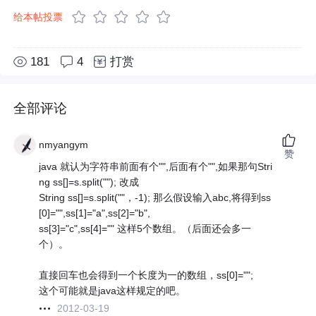
给本帖投票
181
4
打赏
全部评论
nmyangym
赞
java 就认为字符串前面有个"",后面有个"",如果那句Stri
ng ss[]=s.split(""); 改成
String ss[]=s.split(""，-1); 那么假设输入abc,将得到ss
[0]="",ss[1]="a",ss[2]="b",
ss[3]="c",ss[4]="" 这样5个数组。（后面还会多一
个）。
直接回车也会得到一个长度为一的数组，ss[0]="";
这个可能就是java这样规定的吧。
2012-03-19