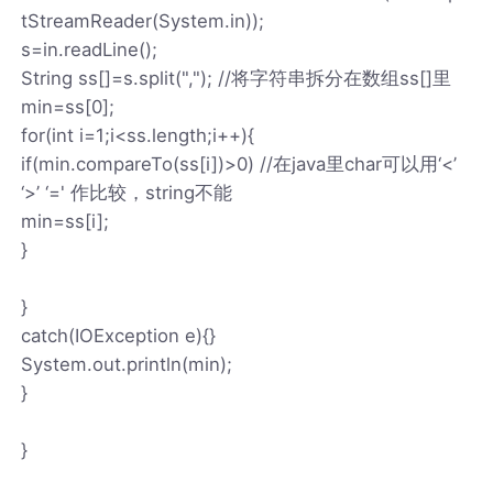
tStreamReader(System.in));
s=in.readLine();
String ss[]=s.split(","); //将字符串拆分在数组ss[]里
min=ss[0];
for(int i=1;i<ss.length;i++){
if(min.compareTo(ss[i])>0) //在java里char可以用‘<’
‘>’ ‘=' 作比较，string不能
min=ss[i];
}
}
catch(IOException e){}
System.out.println(min);
}
}