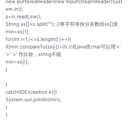
new BufferedReader(new InputStreamReader(Syst
em.in));
s=in.readLine();
String ss[]=s.split(""); //将字符串拆分在数组ss[]里
min=ss[1];
for(int i=1;i<=s.length();i++){
if(min.compareTo(ss[i])>0) //在java里char可以用‘<’
‘>’ ‘=' 作比较，string不能
min=ss[i];
}
}
catch(IOException e){}
System.out.println(min);
}
}