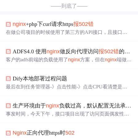
——到底了——
nginx
+php下curl请求https
报
502
错
在做公司项目的时候使用了第三方的API接口，且接口采
用的是https请求，在本地的wamp集成环境开发测试正常，
放到服务器上结果
报
错
nginx
502
bad gateway。在论坛中
ADFS4.0 使用
nginx
做反向代理访问
报
502
错
的解决方法
爬楼了几天今天终于找到原因，php版本问题； 公司项目
线上环境： 服务器安装了wdcp其中
nginx
是1.4.2版本 php
客户的adfs前端的负载使用了
nginx
方案，但在
nginx
端做完
是5.2.17版本 部署项目上去后，怎么运行都
报
502
错
，刚开
配置再访问时
报
如
502
错
，
nginx
日志中显示"no live upstrea
始怀疑是
nginx
ms while connecting to upstream" 解决方案见博文，两条pow
Dify本地部署过程问题
ershell命令即可解决...
最后在到任务管理器-》点击性能-》点击CPU看清楚是否
开启，如果你觉得在Bios开启了虚拟化（尤其你将Bios语
言开成中文，看到显卡虚拟化然后开启，这个是开
错
生产环境由于
nginx
负载过高，默认配置无法承载，出现页面访问的时候
了），如果CPU没有开启，就试试两个方法，开启完需要
断电重启，另一个你开
错
了。问题一、Dify转圈圈
报
502
错
事发时间，今天下午，接口项目出现了访问页面偶发性的
5
误，是
nginx
启动太早了，在docker重启
nginx
服务，或者命
02
错
误以及500
错
误，（适当记录下）查看
nginx
的
错
误日
令行：docker compose restart
nginx
。一定不要在Bios开
错
虚
志，发现在
错
误日志中出现了如下问题：同事最终尝试使
拟化，看清楚是开启CPU的虚拟化，而非GPU的虚拟化。
Nginx
正向代理https时
502
用如下修改配置，解决问题默认worker_connections 是1024