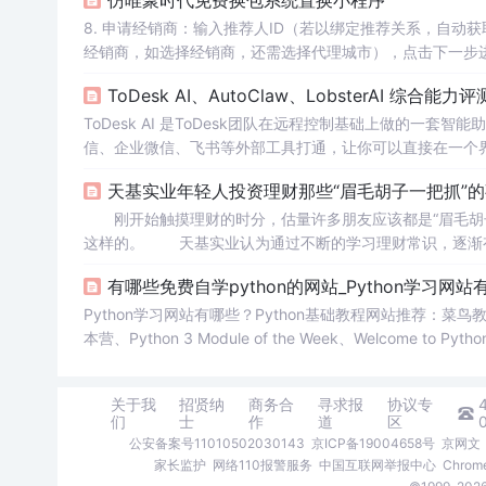
仿唯聚时代免费换包系统置换小程序
8. 申请经销商：输入推荐人ID（若以绑定推荐关系，自动获取推荐人ID）、姓名、电话，选择经销商等级（团长、线上店主、专卖店主、
经销商，如选择经销商，还需选择代理城市），点击下一步进入相
P：进入VIP详情页，开通VIP费用为365元，复购价格285
ToDesk AI、AutoClaw、LobsterAI 综合
ToDesk AI 是ToDesk团队在远程控制基础上做的一套
信、企业微信、飞书等外部工具打通，让你可以直接在一个界面
写文案、分析数据这类内容工作，也能通过预设技能和自定
天基实业年轻人投资理财那些“眉毛胡子一把抓”的
有一个能真正“动手干活”的 AI 助手、又不想折腾复杂配置的
刚开始触摸理财的时分，估量许多朋友应该都是“眉毛胡子
这样的。 天基实业认为通过不断的学习理财常识，逐渐有了自己的理财系统，今日共享给我们，帮我们理清思路。如今许多年轻人的
理财认识有所增强，知晓理财的重要性，但在理财的过程中，也露出出了出资理财新问题
有哪些免费自学python的网站_Python学习网站
你干过几件? 记账分多个账本 记账，是理财第一步，尤其是年轻人愈加发起记账。记账能够便于你对每月的花销愈加清楚，并总
结出哪些钱
Python学习网站有哪些？Python基础教程网站推荐：菜鸟教
本营、Python 3 Module of the Week、Welcome to Pyth
如下：1、博学谷传智播客旗下的博学谷线上...
关于我
招贤纳
商务合
寻求报
协议专
们
士
作
道
区
公安备案号11010502030143
京ICP备19004658号
京网文〔
家长监护
网络110报警服务
中国互联网举报中心
Chro