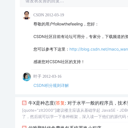
请发表友善的回复…
CSDN
2012-03-19
尊敬的用户followthefeeling，您好：
CSDN社区目前有论坛可用分，专家分，下载频道的
您可以参考下这里：
http://blog.csdn.net/maco_wan
感谢您对CSDN社区的支持！
叶子
2012-03-16
CSDN积分规则详解
牛X是种态度(
答复
: 对于水平一般的程序员，技术
[quote="zlt2000"]建议楼主应该从基础学起 JavaSE - 
了，然后就可以学一下各种框架，深入读一下他们的源代码 你可以参照下面的学习路线图 http://www.crazyit.org/attachments/month_0
905/20090519_c9901cc7580eb7...