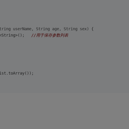
tring userName, String age, String sex)
{
<String>();   
//用于保存参数列表
ist.toArray());