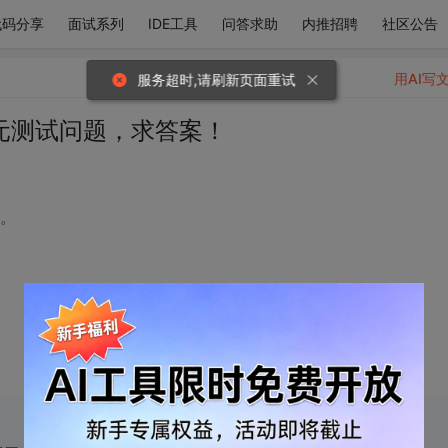
代码分享
面试系列
IDE工具
问答求助
内推招聘
社区公告
用AI写
单元测试问题，求答案！
试。