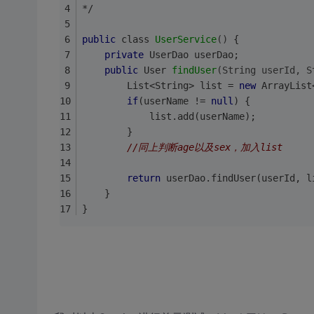
*/
public
 class 
UserService
()
{
private
 UserDao userDao;
public
 User 
findUser
(String userId, S
        List<String> list = 
new
 ArrayList
if
(userName != 
null
) {
            list.add(userName);
        }
//同上判断age以及sex，加入list
return
 userDao.findUser(userId, l
    }
}