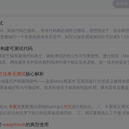
发表回
试
码，则该代码已损坏。 所有代码都必须经过测试，理想情况下，应在模
您要编写一个简单的类来表示货币，则可以很容易地测试出可以将$ 1.2
98。 测试创建像7.465美元这样的货币并不是难事。 但是，您如何测试...
ito构建可测试代码
在于隔离被测代码单元，确保测试的独立性与可重复性。通过模拟（Mo
据库、网络服务等外部依赖的纯净环境中验证业务逻辑。这一技术价值在
在Java生态中，JUnit作为测试框架的事实标准，与
EasyMock
或Mock
方法
单元测试
核心解析
用户登录这一典型业务场景为例，深入解析如何利用
EasyMock
的“录制-
必须显式声明调用契约——这是Mock框架对‘无返回值行为’的语义建模本
试具备确定性与可验证性。技术价值在于精准控制副作用、驱动异常流覆盖
审计的行为契约。典型应用场景包括库存扣减、消息通知、日志上报等关
all()机制，结合原理剖析与5类真实业务写法，系统厘清其与a
做初始化
答案
是重载测试用例的setUp()
方法
进行初始化。 二、不要假定测
避免自相关。 四、在子类中调用父类的s...
-
easymock
的典型使用