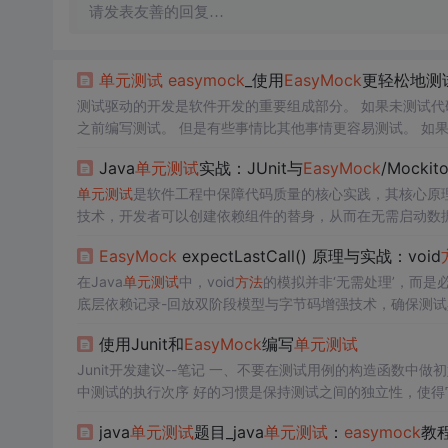
请发表友善的回复…
单元测试
easymock
_使用
EasyMock
更轻松地测
测试驱动的开发是软件开发的重要组成部分。 如果未测试代
之前编写测试。 但是有些事情比其他事情更容易测试。 如果
$ 2.28并获得$ 4.03，而不是$ 3.03或4.0299999
Java
单元测试
实战：JUnit与
EasyMock
/Mock
单元测试
是软件工程中保障代码质量的核心实践，其核心原理
技术，开发者可以创建依赖组件的替身，从而在无需启动数
著提升测试执行速度、增强测试稳定性，并支持持续集成流程。
EasyMock
expectLastCall() 原理与实战：void
等Mock框架的组合，广泛应用于企业级应用开发。本文以
在Java
单元测试
中，void
方法
的模拟并非‘无需处理’，而是
底层依赖记录-回放双阶段模型与字节码增强技术，确保测
撑状态感知mock，并为金融、电商等强一致性场景提供可
使用Junit和
EasyMock
编写
单元测试
验证。本文聚焦
EasyMock
中被广泛误用的expectLastC
Junit开发建议--笔记 一、不要在测试用例的构造函数中
中测试的执行次序 好的习惯是保持测试之间的独立性，使得它们在任何次序下执行的结果都是相同的。 三、测试要避免人工干预 经验二
讲的是不同的测试要避免相关性，而经验三讲的其实就是测试要
java
单元测试
题目_java
单元测试
：
easymock
教程