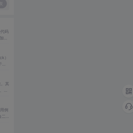
复
型代码
3加到
ck）
于显
ito
质。其
、支
键路径
试用例