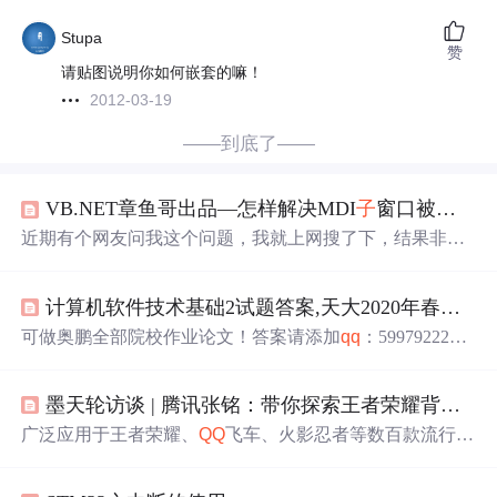
Stupa
赞
请贴图说明你如何嵌套的嘛！
2012-03-19
——到底了——
VB.NET章鱼哥出品—怎样解决MDI
子
窗口被父窗口中的控件覆盖的问题
近期有个网友问我这个问题，我就上网搜了下，结果非常
失望。有几个在CSDN上发的求助帖。看到最后都没有找
到明白的答案。这里笔者在网上找到了API函数SetParent
计算机软件技术基础2试题答案,天大2020年春季考试《计算机软件技术基础(1)》在线考核试题【标准答案】...
（），并对网上的错误进行了改动，并给出了简单实例代
码。读者可自行測试： Public Class Form1 '作者：章鱼哥，
可做奥鹏全部院校作业论文！答案请添加
qq
：599792222
QQ
：3107073263 群：309816713 '如有疑问或好的建议...
或 微信：10952584362020年春季考试《计算机软件技术基
础(1)》在线考核试题-0042试卷总分:100 得分:100一、单选
墨天轮访谈 | 腾讯张铭：带你探索王者荣耀背后的游戏数据库 TcaplusDB
题 (共 50 道试题,共 100 分)1.VB的IDE有两种模式,设计程
序和执行程序分别使用()。A.调试模式和编程模式B.编程模
广泛应用于王者荣耀、
QQ
飞车、火影忍者等数百款流行游
式和调试模式C.编程模式和应用程序运行模式D.应用程序
戏的数据库——TcaplusDB到底有何不同？腾讯数据库专家
运行模式和调试...
工程师张铭老师，带你揭秘TcaplusDB。