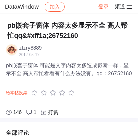
DataWindow
登录
频道
加入
帖子详情
社区
DataWindow
pb嵌套子窗体 内容太多显示不全 高人帮
忙qq&#xff1a;26752160
zlzry8889
2012-03-17
pb嵌套子窗体 可能是文字内容太多造成截断一样，显
示不全 高人帮忙看看有什么办法没有。qq：26752160
给本帖投票
146
1
打赏
全部评论