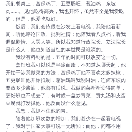
我们餐桌上，宫保鸡丁、五更肠旺、葱油鸡、东坡
肉……。见他吃得高兴，我也开怀，虽然不全是我爱吃
的，但是，他爱吃就好。
饭后，我们会依偎在沙发上看电视，我陪他看新
闻，听他评论国政、批判社情；他陪我看八点档，听我
调侃剧情、大哭大笑。所以我知道行政院长、立法院长
是什么人，他也知道当红的李世民是谁演的。
我没有料到的是，五年的时间可以改变这一切。
烹饪班我可以说是半途而废，不知道从哪天起，他
开始干涉我做菜的方法，宫保鸡丁他不喜欢太多辣椒，
五更肠旺他开始抵制，葱油鸡叫我别淋油，连卤东坡肉
要放多少酱油，他都有话说。我做的菜渐渐变得简单，
烹饪班也不想去了，有时候一盘炒青菜、贡丸汤和皮蛋
豆腐就打发掉他，他反而没什么意见。
我想，我抓不住他的胃。
随着他加班次数的增加，我们甚少在一起看电视
了，我对于国家大事可说一无所知；而他，问都不用