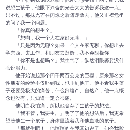
说想生孩子，他眼下兴奋的光芒大大的告诉我这一点。
只不过，那抹光芒在闪烁之后随即敛去，他又正襟危坐
的问了我一个问题。
「你真的想生？」
「想啊，我一个人在家好无聊。」
「只是因为无聊？如果一个人在家无聊，你想出去
学东西、去工作、和朋友去逛街，我不会阻挠你」
「你不是也想吗？」我生气了，纵然泪眼婆娑没什
么说服力。
他开始说起那个四千两百公克的巨婴，原来那名女
性朋友的经验不仅吓到我，也吓到他了。他不希我生孩
子还要受极大的痛苦，什么剖腹产、自然产，他一点概
念也没有，只知道一定会很痛。
他明白我怕痛，所以他舍弃了生孩子的想法。
「我不管，我要生。」明了了他的想法后，我更希
望替他生一个孩子，身体里流着我和他血液的孩子。
「那就生吧！」他悄悄的在我耳边说了一句令我脸