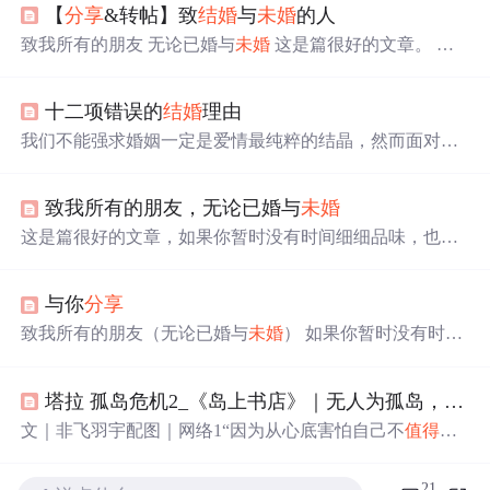
【
分享
&转帖】致
结婚
与
未婚
的人
致我所有的朋友 无论已婚与
未婚
这是篇很好的文章。 如
果你暂时没有时间细细品味 也请你有时间的时候将自己的
心沉淀下来， 用心的看。 好的文章真的不多了…… 单
十二项错误的
结婚
理由
身，有时不一定是贵族。 单身也许
会
比较自由， 但自由也
有一个同义词，叫作寂寞。 因为人不是什麽时候都喜欢一
我们不能强求婚姻一定是爱情最纯粹的结晶，然而面对人
个人独处的； 有时好东西需要跟人
分享
， 有时候难过需要
生如此重大的选择，一念 之差也许
会
让你一生追悔。 第一
人安慰。 单身贵族产生的原因，是因为经济上的独立、人
个错误的
结婚
理由──降格以求，为
结婚
而
结婚
。 第二个
格上的独立以及感情上的独立。
致我所有的朋友，无论已婚与
未婚
错误的
结婚
理由──为了逃离家庭。这是女孩子普遍
会
犯下
的错误。 为了脱离不快乐的家，或者逃避管束，向往自
这是篇很好的文章，如果你暂时没有时间细细品味，也请
由? ，女孩子经常
会
借
结婚
来达到目的。 其实，这根本是
你在有时间的时候将自己的心沉淀下来，用心的看,真的，
一种虚幻式的假独立。盲目
结婚
不过是由一个火坑跳进
好的文章真的不多了. 单身，有时不一定是贵族。 单身也
另外一个火坑。 飞出自己的家，认为
结婚
与你
分享
许
会
比较自由,但自由也有一个同义词，叫作寂寞。 因为人
不是什麽时候都喜欢一个人独处的;有时好东西需要跟人
分
致我所有的朋友（无论已婚与
未婚
） 如果你暂时没有时间
享
，有时候难过需要人安慰。 单身贵族产生的原因，是因
细细品味 也请你有时间的时候 将自己的心沉淀下来，用心
经济上的独立、人格上的独立以及感情上的独立。 独立是
的看 单身，有时不一定是贵族。 单身也许
会
比较自由，但
什麽？独立是需要而不依赖，一个独立
塔拉 孤岛危机2_《岛上书店》｜无人为孤岛，一书一世界
自由也有一个同义词，叫作寂寞。 因为人不是什麽时候都
喜欢一个人独处的； 有时好东西需要跟人
分享
，有时候难
文｜非飞羽宇配图｜网络1“因为从心底害怕自己不
值得
被
过需要人安慰。 单身贵族产生的原因，是因经济上的独
爱，我们独来独往。然而就是因为独来独往，才让我们以
立、人格上的独立以及感情上的独立。 独立是什么？独立
为自己不
值得
被爱。有一天，你不
知道
是什么时候，你
会
21