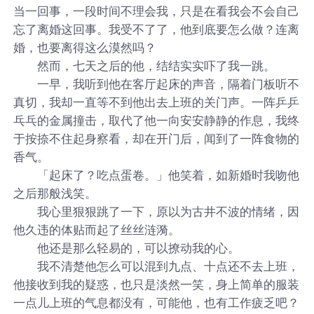
当一回事，一段时间不理会我，只是在看我会不会自己
忘了离婚这回事。我受不了了，他到底要怎么做？连离
婚，也要离得这么漠然吗？
然而，七天之后的他，结结实实吓了我一跳。
一早，我听到他在客厅起床的声音，隔着门板听不
真切，我却一直等不到他出去上班的关门声。一阵乒乒
乓乓的金属撞击，取代了他一向安安静静的作息，我终
于按捺不住起身察看，却在开门后，闻到了一阵食物的
香气。
「起床了？吃点蛋卷。」他笑着，如新婚时我吻他
之后那般浅笑。
我心里狠狠跳了一下，原以为古井不波的情绪，因
他久违的体贴而起了丝丝涟漪。
他还是那么轻易的，可以撩动我的心。
我不清楚他怎么可以混到九点、十点还不去上班，
他接收到我的疑惑，也只是淡然一笑，身上简单的服装
一点儿上班的气息都没有，可能他，也有工作疲乏吧？