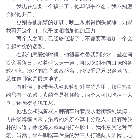
我现在想要一个孩子了，他却似乎不想，我不知怎
么跟他开口。
更别提他频繁的加班，晚上常累得倒头就睡，如果
我再开这个口，似乎变相增加他的压力。
两个人之间，已经够低潮了，不需要再增加一个会
引起冲突的话题。
在我们恋爱的时候，他很喜欢带我到淡水，坐在河
堤旁看落日，沿着码头走一遭，可以吃到不同口味的各
式小吃。淡水的海产颇富盛名，他似乎是只识途老马，
总知道哪家是最道地的。
有时候，他带着我坐渡轮到对岸的八里，那里热闹
的只有一条路，卖的全是孔雀蛤，两个人可以吃掉一大
盘，还觉得意犹未尽。
他也会和我骑双人脚踏车沿着淡水老街骑到淡海，
再由淡海骑回来，沿路的风景不算十分迷人，但有种质
朴的味道，兼之海风咸咸的打在脸上，我很享受这种气
氛。当然，坐在脚踏车后座的我三天打渔两天晒网，心