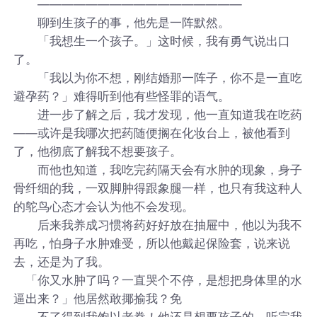
―――――――――――――――――
聊到生孩子的事，他先是一阵默然。
「我想生一个孩子。」这时候，我有勇气说出口
了。
「我以为你不想，刚结婚那一阵子，你不是一直吃
避孕药？」难得听到他有些怪罪的语气。
进一步了解之后，我才发现，他一直知道我在吃药
——或许是我哪次把药随便搁在化妆台上，被他看到
了，他彻底了解我不想要孩子。
而他也知道，我吃完药隔天会有水肿的现象，身子
骨纤细的我，一双脚肿得跟象腿一样，也只有我这种人
的鸵鸟心态才会认为他不会发现。
后来我养成习惯将药好好放在抽屉中，他以为我不
再吃，怕身子水肿难受，所以他戴起保险套，说来说
去，还是为了我。
「你又水肿了吗？一直哭个不停，是想把身体里的水
逼出来？」他居然敢揶揄我？免
不了得到我饱以老拳！他还是想要孩子的，听完我