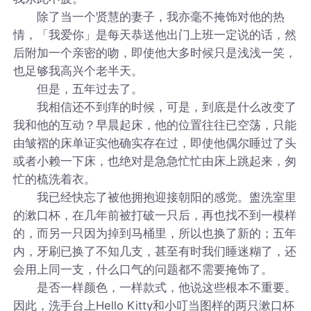
除了当一个贤慧的妻子，我亦毫不掩饰对他的热
情，「我爱你」是每天恭送他出门上班一定说的话，然
后附加一个亲密的吻，即使他大多时候只是浅浅一笑，
也足够我高兴个老半天。
但是，五年过去了。
我相信还不到痒的时候，可是，到底是什么改变了
我和他的互动？早晨起床，他的位置往往已空荡，只能
由皱褶的床单证实他确实存在过，即使他偶尔睡过了头
或者小赖一下床，也绝对是急急忙忙由床上跳起来，匆
忙的梳洗着衣。
我已经快忘了被他拥抱迎接朝阳的感觉。盥洗室里
的漱口杯，在几年前被打破一只后，再也找不到一模样
的，而另一只因为掉到马桶里，所以也换了新的；五年
内，牙刷已换了不知几支，甚至有时我们睡迷糊了，还
会用上同一支，什么口气的问题都不需要掩饰了。
是否一样颜色，一样款式，他说这些根本不重要。
因此，洗手台上Hello Kitty和小叮当图样的两只漱口杯