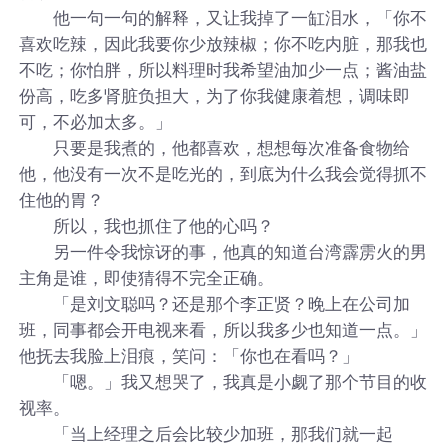
他一句一句的解释，又让我掉了一缸泪水，「你不
喜欢吃辣，因此我要你少放辣椒；你不吃内脏，那我也
不吃；你怕胖，所以料理时我希望油加少一点；酱油盐
份高，吃多肾脏负担大，为了你我健康着想，调味即
可，不必加太多。」
只要是我煮的，他都喜欢，想想每次准备食物给
他，他没有一次不是吃光的，到底为什么我会觉得抓不
住他的胃？
所以，我也抓住了他的心吗？
另一件令我惊讶的事，他真的知道台湾霹雳火的男
主角是谁，即使猜得不完全正确。
「是刘文聪吗？还是那个李正贤？晚上在公司加
班，同事都会开电视来看，所以我多少也知道一点。」
他抚去我脸上泪痕，笑问：「你也在看吗？」
「嗯。」我又想哭了，我真是小觑了那个节目的收
视率。
「当上经理之后会比较少加班，那我们就一起