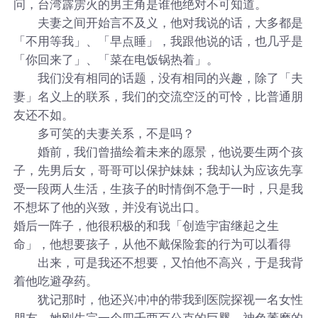
问，台湾霹雳火的男主角是谁他绝对不可知道。
夫妻之间开始言不及义，他对我说的话，大多都是
「不用等我」、「早点睡」，我跟他说的话，也几乎是
「你回来了」、「菜在电饭锅热着」。
我们没有相同的话题，没有相同的兴趣，除了「夫
妻」名义上的联系，我们的交流空泛的可怜，比普通朋
友还不如。
多可笑的夫妻关系，不是吗？
婚前，我们曾描绘着未来的愿景，他说要生两个孩
子，先男后女，哥哥可以保护妹妹；我却认为应该先享
受一段两人生活，生孩子的时情倒不急于一时，只是我
不想坏了他的兴致，并没有说出口。
婚后一阵子，他很积极的和我「创造宇宙继起之生
命」，他想要孩子，从他不戴保险套的行为可以看得
出来，可是我还不想要，又怕他不高兴，于是我背
着他吃避孕药。
犹记那时，他还兴冲冲的带我到医院探视一名女性
朋友，她刚生完一个四千两百公克的巨婴，神色萎糜的