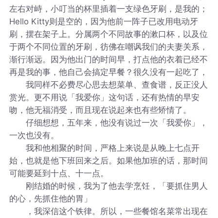
左右对峙，小叮当的杯里插着一支绿色牙刷，是我的；
Hello Kitty则是空的，因为他前一阵子已改用电动牙
刷，摆在架子上。分属两个不同故事的漱口杯，以及位
于两个不同位置的牙刷，彷佛在嘲讽我们的夫妻关系，
渐行渐远。因为他出门的时间早，打点他的衣着已经不
再是我的事，他自己会搞定早餐？很久没有一起吃了，
我同样不必费尽心思去想菜单、查食谱，反正没人
赏光。更不用说「我爱你」这句话，还有热情的早安
吻，他无福消受，而且现在说起来也有些矫情了。
仔细想想，五年来，他没有说过一次「我爱你」，
一次也没有。
我和他相聚的时间，严格上来说是从晚上七点开
始，也就是他下班回来之后。如果他加班的话，那时间
可能要延到十点、十一点。
刚结婚的时候，我为了他去学烹饪，「要抓住男人
的心，先抓住他的胃」
，我深信这个铁律。所以，一些餐馆名菜常出现在