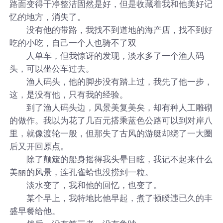
路面变得干净整洁固然是好，但是收藏着我和他美好记
忆的地方，消失了。
没有他的带路，我找不到道地的海产店，找不到好
吃的小吃，自己一个人也骑不了双
人单车，但我惊讶的发现，淡水多了一个渔人码
头，可以坐公车过去。
渔人码头，他的脚步没有踏上过，我先了他一步，
这，是没有他，只有我的经验。
到了渔人码头边，风景美复美矣，却有种人工雕砌
的做作。我以为花了几百元搭乘蓝色公路可以到对岸八
里，就像渡轮一般，但那失了古风的游艇却绕了一大圈
后又开回原点。
除了颠簸的船身摇得我头晕目眩，我记不起来什么
美丽的风景，连孔雀蛤也没捞到一粒。
淡水变了，我和他的回忆，也变了。
某个早上，我特地比他早起，煮了顿睽违已久的丰
盛早餐给他。