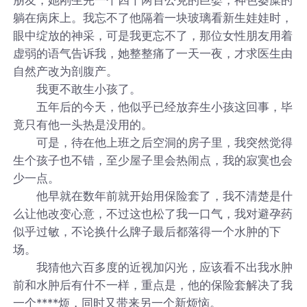
躺在病床上。我忘不了他隔着一块玻璃看新生娃娃时，
眼中绽放的神采，可是我更忘不了，那位女性朋友用着
虚弱的语气告诉我，她整整痛了一天一夜，才求医生由
自然产改为剖腹产。
我更不敢生小孩了。
五年后的今天，他似乎已经放弃生小孩这回事，毕
竟只有他一头热是没用的。
可是，待在他上班之后空洞的房子里，我突然觉得
生个孩子也不错，至少屋子里会热闹点，我的寂寞也会
少一点。
他早就在数年前就开始用保险套了，我不清楚是什
么让他改变心意，不过这也松了我一口气，我对避孕药
似乎过敏，不论换什么牌子最后都落得一个水肿的下
场。
我猜他六百多度的近视加闪光，应该看不出我水肿
前和水肿后有什不一样，重点是，他的保险套解决了我
一个****烦，同时又带来另一个新烦恼。