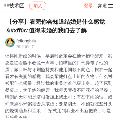
非技术区
登录
频道
加入
帖子详情
社区
非技术区
【分享】看完你会知道结婚是什么感觉
&#xff0c;值得未婚的我们去了解
feilonglulu
2012-03-17
记得刚新婚的时候，早晨时必定会在他怀抱中醒来，我
总是红着脸不敢说一声早，怕嘴里的口气弄皱了他的
眉；漱口杯与牙刷坚持要和他用同款不同色，摆在一起
看才有夫妻的感觉；我会帮他打点上班的衣物，什么衬
衫配什么领带，经过我的审美才准他穿上身。起了床到
餐桌上，为了他的健康，我每天变换不同花样的早餐，
晴朗的天可能是培根蛋加上烤土司；有些下雨的话，或
许来点小米粥搭酱瓜咸蛋；要是阴天，不如就吃些外头
的烧饼油条和豆浆……招式用到我变不出新把戏，可是
我乐此不疲。