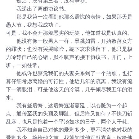
然后，没有第三者，没有争吵。
我递出了离婚协议书。
那是我第一次看到他那么震惊的表情，如果那天是
愚人节，我想我成功了。
可是，我不会开那般恶劣的玩笑，他知道我是认真的。
他没有像一般男人一样，暴跳如雷，开始数落女方
的罪状；也没有哭哭啼啼，跪下哀求我留下，他只是极
力冷静自己的心绪，默不吭声的接下协议书，开门，上
班，一如往常。
他或许也察觉我们的夫妻关系到了一个瓶颈，也打
算仔细考虑离婚的可行性，他近几年的疏离，我没有流
下一滴眼泪，可是他这天的冷漠，几乎倾尽我五年的泪
水。
我有些后悔，这后悔逐渐蔓延，以心脏为一个起
点，通传至我的头顶及脚趾。但后悔又如何？不快刀斩
乱麻，也只是拖着一个平淡如水的日子，两个人干耗。
我不知道自己对他的爱剩多少，更不清楚他对我的
爱剩多少。嫁给他之前，我就知道他沉默寡言；嫁给他