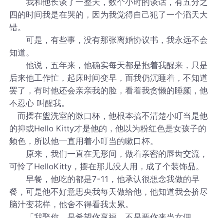
我和他长谈了一整天，数个小时的谈话，有五分之
四的时间我是在哭的，因为我觉得自己犯了一个滔天大
错。
可是，有些事，没有那张离婚协议书，我永远不会
知道。
他说，五年来，他确实每天都是抱着我醒来，只是
后来他工作忙，起床时间变早，而我仍沉睡着，不知道
罢了，有时他还会亲亲我的脸，看着我贪懒的睡颜，他
不忍心 叫醒我。
而摆在盥洗室的漱口杯，他根本搞不清楚小叮当是他
的抑或Hello Kitty才是他的，他以为粉红色是女孩子的
频色，所以他一直用着小叮当的嗽口杯。
原来，我们一直在无形间，做着亲密的唇齿交流，
可怜了HelloKitty，摆在那儿没人用，成了个装饰品。
早餐，他吃的都是7-11，他承认很想念我做的早
餐，可是他不好意思央我每天做给他，他知道我会挤尽
脑汁变花样，他舍不得看我太累。
「我娶你，是希望你享福，不是要你来当女佣