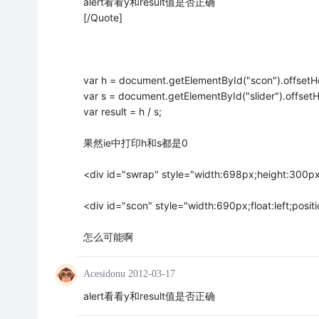
alert看看y和result值是否正确
[/Quote]
var h = document.getElementById("scon").offsetH
var s = document.getElementById("slider").offset
var result = h / s;
果然ie中打印h和s都是0
<div id="swrap" style="width:698px;height:300px
<div id="scon" style="width:690px;float:left;positi
怎么可能啊
Acesidonu
2012-03-17
alert看看y和result值是否正确