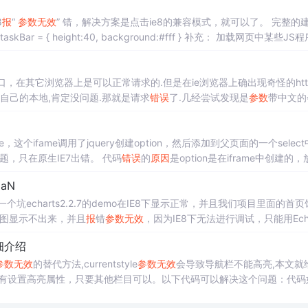
8
报
“
参数
无效
” 错，解决方案是点击ie8的兼容模式，就可以了。 完整的
口，在其它浏览器上是可以正常请求的.但是在ie浏览器上确出现奇怪的htt
,自己的本地,肯定没问题.那就是请求
错误
了.几经尝试发现是
参数
带中文的
返回的内容）： 如图（带中文的
参数
）： 以上可以发现，如果传参是中文的
ifame调用了jquery创建option，然后添加到父页面的一个selec
题，只在原生IE7出错。 代码
错误
的
原因
是option是在iframe中创建的
，将创建option的代码改为pa
aN
到一个坑echarts2.2.7的demo在IE8下显示正常，并且我们项目里面的首
状图显示不出来，并且
报
错
参数
无效
，因为IE8下无法进行调试，只能用Echa
误
： var Painter = func
细介绍
参数
无效
的替代方法,currentstyle
参数
无效
会导致导航栏不能高亮,本文就
有设置高亮属性，只要其他栏目可以。以下代码可以解决这个问题：代码
>主1. 具...