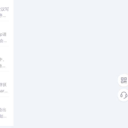
建议写
p请
会出
接
t中。
，放到
页饼状
rts
给出
如下: