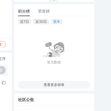
积分榜
荣誉榜
近7日
近30日
至今
复
正序
暂无数据
复
查看更多榜单
社区公告