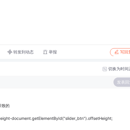
转发到动态
举报
写回
切换为时间
发表回
导致的
Height-document.getElementById("slider_btn").offsetHeight;