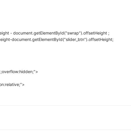
eight - document.getElementById("swrap").offsetHeight ;
Height-document.getElementById("slider_btn").offsetHeight;
;overflow:hidden;">
on:relative;">