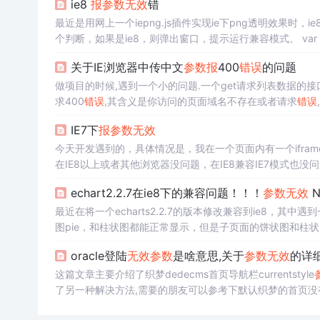
ie8
报
参数
无效
错
最近是用网上一个iepng.js插件实现ie下png透明效果时，ie
个判断，如果是ie8，则弹出窗口，提示运行兼容模式。 var taskBar = { height:40, background:#fff } 补充： 加载网页中某些JS程序时,
会出...
关于IE浏览器中传中文
参数
报
400
错误
的问题
做项目的时候,遇到一个小的问题.一个get请求列表数据的接
求400
错误
,其含义是你访问的页面域名不存在或者请求
错误
现此种情况,没带中文的没有问题. 如图（不带中文的
参数
IE7下
报
参数
无效
口，返回...
今天开发遇到的，具体情况是，我在一个页面内有一个iframe，这个
在IE8以上或者其他浏览器没问题，在IE8兼容IE7模式也没问
父页面的select中，
报
参数
无效
。 个人考虑可能是跨域的问题
echart2.2.7在ie8下的兼容问题！！！
参数
无效
N
最近在将一个echarts2.2.7的版本修改兼容到ie8，其中遇
图pie，和柱状图都能正常显示，但是子页面的饼状图和柱
的源代码加进去进行调试。定位到了vmlcanvas代码处的
错
oracle登陆
无效
参数
是啥意思,关于
参数
无效
的详
这篇文章主要介绍了织梦dedecms首页导航栏currentstyle
了另一种解决方法,需要的朋友可以参考下默认织梦的首页没
(@me=="")? @me=" class='hover'":@me="";{/dede:field}