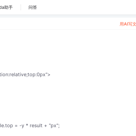
da助手
问答
用AI写
tion:relative;top:0px">
op = -y * result + "px";