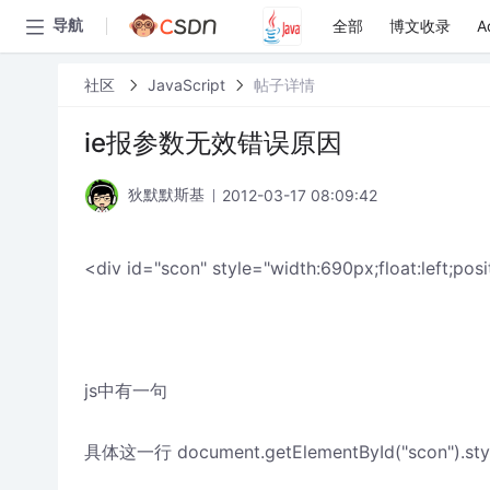
全部
博文收录
A
导航
社区
JavaScript
帖子详情
ie报参数无效错误原因
2012-03-17 08:09:42
狄默默斯基
<div id="scon" style="width:690px;float:left;posi
js中有一句
具体这一行 document.getElementById("scon").style.t