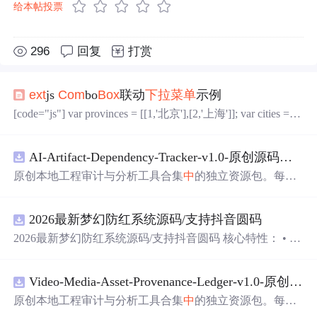
给本帖投票
296
回复
打赏
ext
js
Com
bo
Box
联动
下拉菜单
示例
[code="js"] var provinces = [[1,'北京'],[2,'上海']]; var cities = ne
w Array(); cities[1] = [[11,'海淀'],[22,'东城']]; cities[2] = [[3
3,'黄埔'],[44,'浦东'],[55,'静安']]; var
com
boProvinces = new
E
AI-Artifact-Dependency-Tracker-v1.0-原创源码与文档.zip
xt
.form.Co...
原创本地工程审计与分析工具合集
中
的独立资源包。每个
ZIP包含完整源码、3项自动化测试、可复现合成示例、离
线HTML、JSON与SVG报告、1080×720真实运行效果图、
2026最新梦幻防红系统源码/支持抖音圆码
README、运行说明、功能清单、MIT License及原创与授
权声明。解压后进入project目录，执行npm test验证算法，
2026最新梦幻防红系统源码/支持抖音圆码 核心特性： • 多
执行npm run report生成报告，也可通过本地静态服务器打
域名池智能切换，防拦截率99%+ • 抖音官方API对接，生
开网页。运行时零第三方依赖，不包含热点产品或开源项
成真正小程序码 • 完整API接口，支持第三方集成 • 实时数
目源码、Logo、官方截图、论文、生产日志或其他受限素
Video-Media-Asset-Provenance-Ledger-v1.0-原创源码与文档.zip
据统计，多维度分析报表 • 积分系统+邀请返利，运营利器
材。适合前端开发、AI应用工程、测试审计和课程实践。
原创本地工程审计与分析工具合集
中
的独立资源包。每个
ZIP包含完整源码、3项自动化测试、可复现合成示例、离