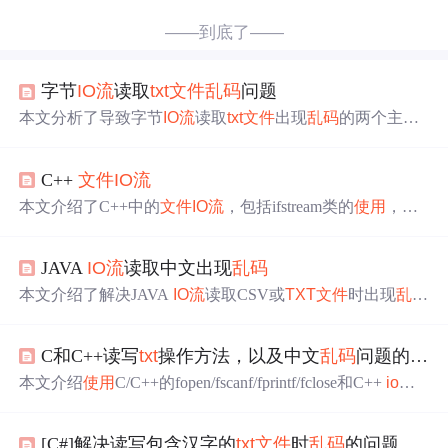
——到底了——
字节
IO流
读取
txt
文件
乱码
问题
本文分析了导致字节
IO流
读取
txt
文件
出现
乱码
的两个主要
原因：编码不一致和字节数组大小不合适。解决方式包括
确保
文件
和Java源代码的编码匹配，以及在处理包含中文
C++
文件
IO流
的文本时
使用
字符流代替字节流。提供了代码示例进行说
明。
本文介绍了C++中的
文件
IO流
，包括ifstream类的
使用
，如
打开
、读取
文件
，以及ofstream类的
使用
，演示了如何进行
文件
的读写操作，特别是整型参数的读写，并针对中文字
JAVA
IO流
读取中文出现
乱码
符
乱码
问题提出了解决方案。
本文介绍了解决JAVA
IO流
读取CSV或
TXT
文件
时出现
乱码
的问题，通过调整读取
文件
的编码格式，从默认的UTF-8
改为正确的GBK编码，成功解决了
乱码
现象。
C和C++读写
txt
操作方法，以及中文
乱码
问题的解决
本文介绍
使用
C/C++的fopen/fscanf/fprintf/fclose和C++
io流
进行文本
文件
读写的两种方法，并展示了如何解决中文
乱
码
问题。
[C#]解决读写包含汉字的
txt
文件
时
乱码
的问题