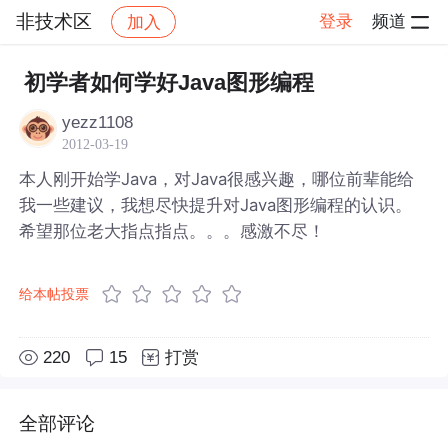
非技术区
登录
频道
加入
帖子详情
社区
非技术区
初学者如何学好Java图形编程
yezz1108
2012-03-19
本人刚开始学Java，对Java很感兴趣，哪位前辈能给
我一些建议，我想尽快提升对Java图形编程的认识。
希望那位老大指点指点。。。感激不尽！
给本帖投票
220
15
打赏
全部评论