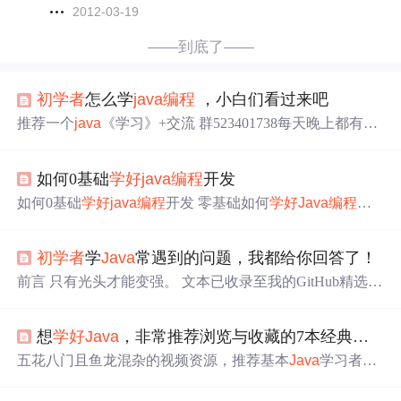
2012-03-19
——到底了——
初学者
怎么学
java
编程
，小白们看过来吧
推荐一个
java
《学习》+交流 群523401738每天晚上都有一
个
Java
技术学习课,会有老师分享干货,帮助大家分析解答
问题一、
java
分为三大方向：CS架构（
java
se）。BS架构
如何0基础
学好
java
编程
开发
（
java
web）。
java
手机开发（
java
me），非安卓开发。
（1）、
java
CS架构（客户端／服务器端），其模式代表
如何0基础
学好
java
编程
开发 零基础如何
学好
Java
编程
？
J
软件有：QQ、飞信、优酷视频客户端等。就是通过
java
的
ava
学习路线是什么？“做软件开发、做
编程
这件事一定要
图形
化
编程
（GUI），利用各...
有思想，有逻辑，否则只相当于搬砖”一个从事
Java
开发多
初学者
学
Java
常遇到的问题，我都给你回答了！
年的“老司机”如是说。
编程
思想，历来是重中之重，不止
要学会，还要应用好，如何赋予空洞的代码以灵魂，让刻
前言 只有光头才能变强。 文本已收录至我的GitHub精选文
板的字符可以按照某种秩序灵活的在指尖跳跃，这个思想
章，欢迎Star：https://github.com/ZhongFuCheng3y/3y 春节
很重要。当然想要
学好
编程
不仅仅是看书就能学会的 也要
在家刷知乎，看到了一个知乎的问题：《学习
Java
可以干
通过观看相关的学习视频然...
想
学好
Java
，非常推荐浏览与收藏的7本经典书籍
什么呢？》 我是一个
Java
的
初学者
，大概学了四天，对
Ja
va
到底能做什么还是一头雾水，每天对着黑屏（DOS系
五花八门且鱼龙混杂的视频资源，推荐基本
Java
学习者必
统）除了编译还是编译，那么
Java
对于一个
初学者
来说
Ja
看的七本好书！
va
可以做些什...