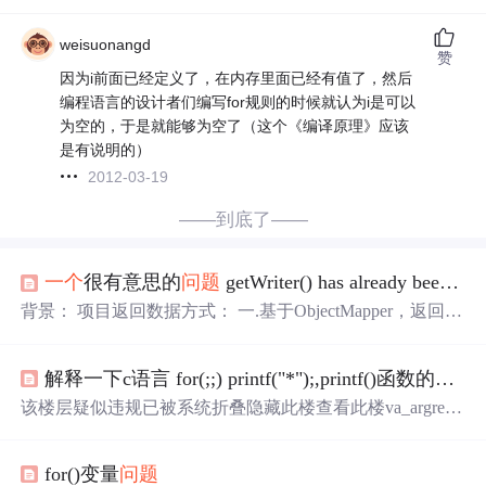
weisuonangd
赞
因为i前面已经定义了，在内存里面已经有值了，然后
编程语言的设计者们编写for规则的时候就认为i是可以
为空的，于是就能够为空了（这个《编译原理》应该
是有说明的）
2012-03-19
——到底了——
一个
很有意思的
问题
getWriter() has already been called for this response
背景： 项目返回数据方式： 一.基于ObjectMapper，返回方
式response.getWriter(); 二.利用@ResponseBody 自动转换成js
on返回 修改信息使用的是@ResponseBody，修改后刷新列
解释一下c语言 for(;;) printf("*");,printf()函数的
一个
表输出使用的是：response.getWriter() 返回 。 以上两种方
式使用出现：...
该楼层疑似违规已被系统折叠隐藏此楼查看此楼va_argretri
evesavalueoftypefromthelocationgivenbyarg_ptrandincrementsar
g_ptrtopointtothenextargumentinthelist,usingthesizeoftypetodeter
for()变量
问题
minewhereth...