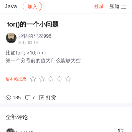
Java
登录
频道
加入
帖子详情
社区
Java
for()的一个小问题
脱轨的码农996
2012-03-19
比如for(;i<10;i++)
第一个分号前的值为什么能够为空
给本帖投票
135
7
打赏
全部评论