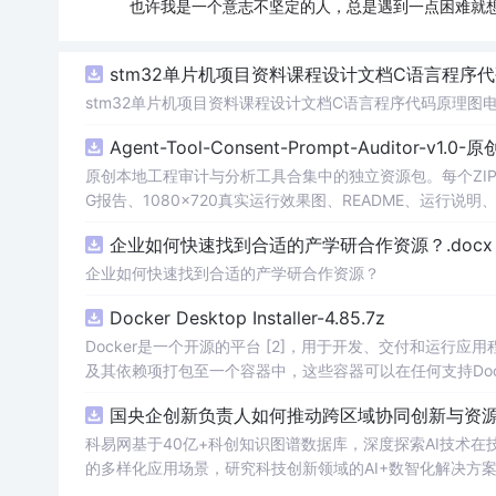
也许我是一个意志不坚定的人，总是遇到一点困难就
stm32单片机项目资料课程设计文档C语言程序
stm32单片机项目资料课程设计文档C语言程序代码原理图
Agent-Tool-Consent-Prompt-Auditor-v1.
原创本地工程审计与分析工具合集中的独立资源包。每个ZIP
G报告、1080×720真实运行效果图、README、运行说明、功
m test验证算法，执行npm run report生成报
企业如何快速找到合适的产学研合作资源？.docx
源码、Logo、官方截图、论文、生产日志或其他受限素材
企业如何快速找到合适的产学研合作资源？
Docker Desktop Installer-4.85.7z
Docker是一个开源的平台 [2]，用于开发、交付和运行应用
及其依赖项打包至一个容器中，这些容器可以在任何支持Doc
国央企创新负责人如何推动跨区域协同创新与资源互
科易网基于40亿+科创知识图谱数据库，深度探索AI技术
的多样化应用场景，研究科技创新领域的AI+数智化解决方