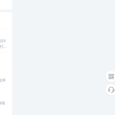
SV
行np
项目
程序
领域