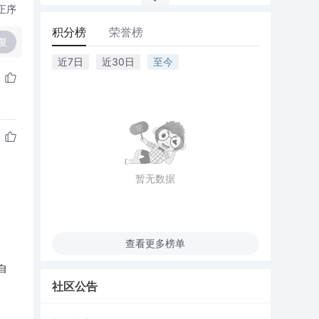
正序
积分榜
荣誉榜
复
近7日
近30日
至今
暂无数据
查看更多榜单
自
社区公告