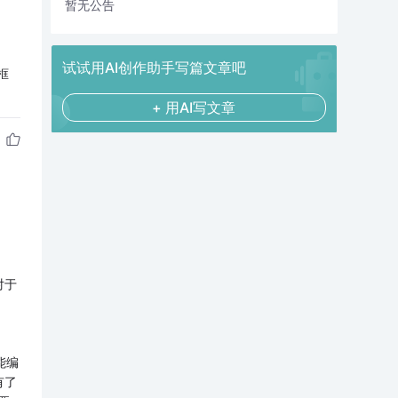
暂无公告
试试用AI创作助手写篇文章吧
框
+ 用AI写文章
对于
能编
有了