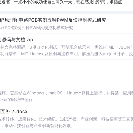
想退缩，一点小小的成功使自己高兴一天，现在感觉很郁闷，求指点
代码原理图电路PCB实例五种PWM反馈控制模式研究
电路PCB实例五种PWM反馈控制模式研究
0-原创源码与文档.zip
包含完整源码、3项自动化测试、可复现合成示例、离线HTML、JSON与
能清单、MIT License及原创与授权声明。解压后进入project目录，执
告，也可通过本地静态服务器打开网页。运行时零第三方依赖，不包含热点产品或开源
。适合前端开发、AI应用工程、测试审计和课程实践。
程序。它能够在Windows，macOS，Linux计算机上运行，并将某一应用
ker的环境中运行
补？.docx
在技术转移、成果转化、技术经纪、知识产权、产业创新、科技招商等垂直
案，推动科技创新与产业创新智能化发展。