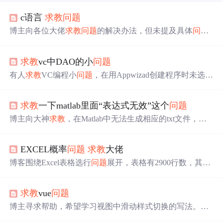
c语言
求教
问题
博主向各位大佬
求教
问题
的解决办法，但未提及具体
问题
内容。
求教
vc中DAO的小
问题
有人
求教
VC编程小
问题
，在用Appwizad创建程序时未选择
数据库支持，询问在后续编程中怎样实现数据库功能。
求教
一下matlab里面“表达式无效”这个
问题
博主向大神
求教
，在Matlab中无法生成相应的txt文件，希
望得到解决办法。
EXCEL概率
问题
求教
大佬
博客围绕Excel表格选行
问题
展开，表格有2900行数，其中
400多行是雷点，需随机选87行并最小机率选到雷点。提出
分成29组，每组一百行选三行不重复的想法，还向大佬
求
求教
vue
问题
教
其他方法。
博主寻求帮助，希望学习视图中滑动样式切换的写法。涉
及Vue相关内容，重点在于视图样式的滑动切换。