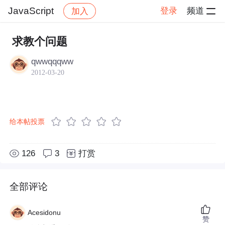
JavaScript
登录
频道
加入
帖子详情
社区
JavaScript
求教个问题
qwwqqqww
2012-03-20
给本帖投票
126
3
打赏
全部评论
Acesidonu
赞