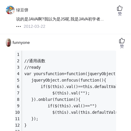
绿豆饼
赞
说的是JAVA啊?我以为是JS呢,我是JAVA初学者...
2012-03-22
funnyone
赞
//通用函数
//ready
var yoursfunction=function(jqueryObject){
   jqueryObject.onfocus(function(){
       if($(this).val()==this.defaultValue)
            $(this).val("");
   }).onblur(function(){
          if($(this).val()=="")
            $(this).val(this.defaultValue);
   });
}