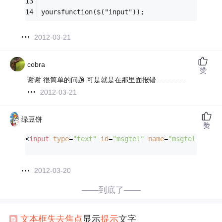
yoursfunction($("input"));
2012-03-21
cobra
赞
谢谢 很简单的问题 可是就是在那里面报错...............
2012-03-21
绿豆饼
赞
<
input
type
=
"text"
id
=
"msgtel"
name
=
"msgtel"
maxl
2012-03-20
——到底了——
文本框
失去
焦点
显示
提示
文字