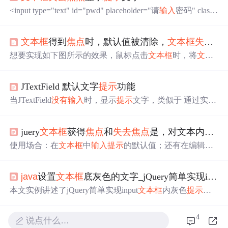
<input type="text" id="pwd" placeholder="请
输入
密码" class
="typeText" onfocus="this.placeholder=''" onblur="this.placehol
der='请
输入
密码'" />
文本框
得到
焦点
时，默认值被清除，
文本框
失去
焦
想要实现如下图所示的效果，鼠标点击
文本框
时，将
文本
框
清空，鼠标
没有
聚焦在
文本框
上时，用默认值填充； 代
码如下： <%@ page language="
java
" import="
java
.util.*" pa
JTextField 默认文字
提示
功能
geEncoding="UTF-8"%> <script type="text/
java
script"> // 鼠
标点击搜索框时执行 fun...
当JTextField
没有
输入
时，显示
提示
文字，类似于 通过实现
FocusListener来实现。 import
java
.awt.Color; import
java
.aw
t.event.FocusEvent; import
java
.awt.event.FocusListener; impor
juery
文本框
获得
焦点
和
失去
焦点
是，对文本内容的处理
t
java
x.swing.JTextField; public class JTex
使用场合：在
文本框
中
输入
提示
的默认值；还有在编辑的
时候，改变后显示改变的值，
没有
有改变择显示
以前
的值,
也可以在加验证的时候进行封装.css样式：View Code 1<sty
java
设置
文本框
底灰色的文字_jQuery简单实现input
letype="text/css">2body3{4font:normal12px/17pxArial;5...
本文实例讲述了jQuery简单实现input
文本框
内灰色
提示
文
本效果的方法。分享给大家供大家参考，具体如下：$(func
tion(){$(".grayTips").each(function(){ //遍历每个
文本框
var obj
4
说点什么…
TextBox=$(this);var oldText=$.trim(objTextBox.val());objTextB