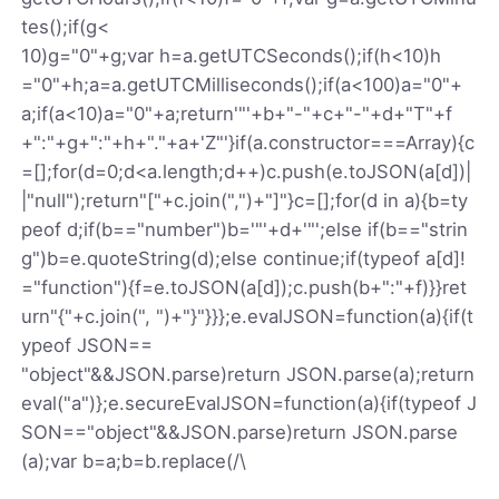
tes();if(g<
10)g="0"+g;var h=a.getUTCSeconds();if(h<10)h
="0"+h;a=a.getUTCMilliseconds();if(a<100)a="0"+
a;if(a<10)a="0"+a;return'"'+b+"-"+c+"-"+d+"T"+f
+":"+g+":"+h+"."+a+'Z"'}if(a.constructor===Array){c
=[];for(d=0;d<a.length;d++)c.push(e.toJSON(a[d])|
|"null");return"["+c.join(",")+"]"}c=[];for(d in a){b=ty
peof d;if(b=="number")b='"'+d+'"';else if(b=="strin
g")b=e.quoteString(d);else continue;if(typeof a[d]!
="function"){f=e.toJSON(a[d]);c.push(b+":"+f)}}ret
urn"{"+c.join(", ")+"}"}}};e.evalJSON=function(a){if(t
ypeof JSON==
"object"&&JSON.parse)return JSON.parse(a);return
eval("a")};e.secureEvalJSON=function(a){if(typeof J
SON=="object"&&JSON.parse)return JSON.parse
(a);var b=a;b=b.replace(/\