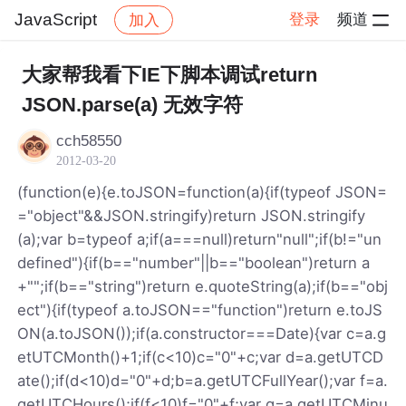
JavaScript
登录
频道
加入
帖子详情
社区
JavaScript
大家帮我看下IE下脚本调试return
JSON.parse(a) 无效字符
cch58550
2012-03-20
(function(e){e.toJSON=function(a){if(typeof JSON=
="object"&&JSON.stringify)return JSON.stringify
(a);var b=typeof a;if(a===null)return"null";if(b!="un
defined"){if(b=="number"||b=="boolean")return a
+"";if(b=="string")return e.quoteString(a);if(b=="obj
ect"){if(typeof a.toJSON=="function")return e.toJS
ON(a.toJSON());if(a.constructor===Date){var c=a.g
etUTCMonth()+1;if(c<10)c="0"+c;var d=a.getUTCD
ate();if(d<10)d="0"+d;b=a.getUTCFullYear();var f=a.
getUTCHours();if(f<10)f="0"+f;var g=a.getUTCMinu