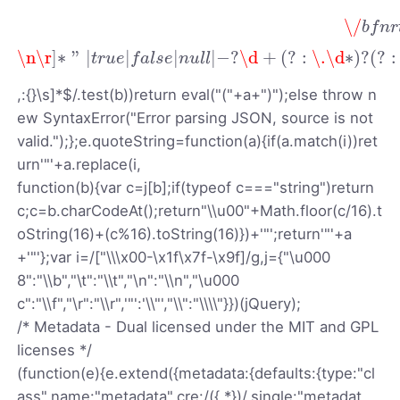
"
\/
b
f
n
r
t
u
]
/
g
,
"
@
"
)
;
b
=
b
.
r
e
p
l
a
c
e
(
/
"
[
"
\n
\r
]
∗
"
|
t
r
u
e
|
f
a
l
s
e
|
\/
b
f
n
r
\n
\r
]
∗
"
|
|
|
|
−
?
\d
+
(
?
:
\.
\d
∗
)
?
(
?
:
t
r
u
e
f
a
l
s
e
n
u
l
l
,:{}\s]*$/.test(b))return eval("("+a+")");else throw n
ew SyntaxError("Error parsing JSON, source is not
valid.");};e.quoteString=function(a){if(a.match(i))ret
urn'"'+a.replace(i,
function(b){var c=j[b];if(typeof c==="string")return
c;c=b.charCodeAt();return"\\u00"+Math.floor(c/16).t
oString(16)+(c%16).toString(16)})+'"';return'"'+a
+'"'};var i=/["\\\x00-\x1f\x7f-\x9f]/g,j={"\u000
8":"\\b","\t":"\\t","\n":"\\n","\u000
c":"\\f","\r":"\\r",'"':'\\"',"\\":"\\\\"}})(jQuery);
/* Metadata - Dual licensed under the MIT and GPL
licenses */
(function(e){e.extend({metadata:{defaults:{type:"cl
ass",name:"metadata",cre:/({.*})/,single:"metadat