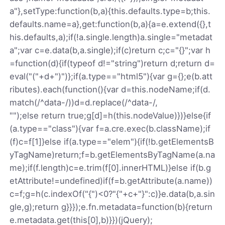
a"},setType:function(b,a){this.defaults.type=b;this.
defaults.name=a},get:function(b,a){a=e.extend({},t
his.defaults,a);if(!a.single.length)a.single="metadat
a";var c=e.data(b,a.single);if(c)return c;c="{}";var h
=function(d){if(typeof d!="string")return d;return d=
eval("("+d+")")};if(a.type=="html5"){var g={};e(b.att
ributes).each(function(){var d=this.nodeName;if(d.
match(/^data-/))d=d.replace(/^data-/,
"");else return true;g[d]=h(this.nodeValue)})}else{if
(a.type=="class"){var f=a.cre.exec(b.className);if
(f)c=f[1]}else if(a.type=="elem"){if(!b.getElementsB
yTagName)return;f=b.getElementsByTagName(a.na
me);if(f.length)c=e.trim(f[0].innerHTML)}else if(b.g
etAttribute!=undefined)if(f=b.getAttribute(a.name))
c=f;g=h(c.indexOf("{")<0?"{"+c+"}":c)}e.data(b,a.sin
gle,g);return g}}});e.fn.metadata=function(b){return
e.metadata.get(this[0],b)}})(jQuery);