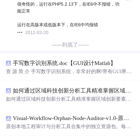
很奇怪的，运行在PHP5.2.13下，在IE6中不报错，功
能正常
运行在高版本或低版本下，在IE6中均报错
2012-03-20
——到底了——
手写数字识别系统.doc【GUI设计Matlab】
资 源 简 介 手写数字识别系统，非常好的啊!带有GUI界
面，使用方便! 详 情 说 明 用这个手写数字识别系统，你可
以轻松地识别手写数字。这个系统不仅功能强大，而且还
如何通过区域科技创新分析工具精准掌握区域创新要素分布与产业链融合现状？.docx
带有直观的图形用户界面（GUI），非常容易使用。你只
需要将手写数字输入系统，它将立即给出准确的识别结
如何通过区域科技创新分析工具精准掌握区域创新要素分
果。这个系统可以在各种场景中使用，无论是学校、工作
布与产业链融合现状？
还是日常生活，都能为你提供快速和准确的识别服务。它
是一个非常方便和实用的工具，你一定会喜欢它的！
Visual-Workflow-Orphan-Node-Auditor-v1.0-原创源码与文档.zip
原创本地工程审计与分析工具合集中的独立资源包。每个
ZIP包含完整源码、3项自动化测试、可复现合成示例、离
线HTML、
JSON
与SVG报告、1080×720真实运行效果