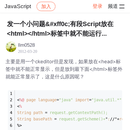
JavaScript
登录
频道
加入
帖子详情
社区
JavaScript
发一个小问题&#xff0c;有段Script放在
<html></html>标签中就不能运行...
llm0528
2012-03-20
主要是用一个ckeditor但是发现，如果放在<head>标
签中就不能正常显示，但是放到最下面</html>标签外
就能正常显示了，这是什么原因呢？
<
%@
page
language
=
"java"
import
=
"java.util.*"
pa
<
%
String
path
 = 
request.getContextPath();
String
basePath
 = 
request.getScheme()+
"
:
//"+
requ
%>