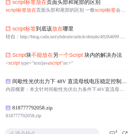
script
标签
放在
页面头部和尾部的区别
script
标签
放在
页面头部和尾部的区别 一般
script
标签
会被
放在
头部或尾部。头部就是里面，尾部一般指里 ------
放在
各个位置的区别 1.
标签
放置在
标签
内部时： 将
script
script
标签
到底该
放在
哪里
放在
里，浏览器解析
HTML
，
发
现
script
标签
时，会先下载
完所有这些
script
，再往下解析其他的
HTML
。讨厌的是浏
转自：http://blog.csdn.net/ybdesire/article/details/49284699 一
览器在下载JS时，是
不能
多个JS并
发
一起下载的。不管JS
般
script
标签
会被
放在
头部或尾部。头部就是<head>里面，
是不来来自同
一个
host，浏览器最多只能同时下载两个JS，
尾部一般指<body>里[4-5]。 将
script
放在
<head>里，浏览
且浏览器下载JS时，就block掉解析其他
HTML
的工作。将
s
Script
块
不能
放在
另
一个
Script
块内的解决办法
器解析
HTML
，
发
现
script
标签
时，会先下载完所有这些
scr
cript
放在
头部，会让网页
ipt
，再往下解析其他的
HTML
。讨...
<
script
type="text/java
script
"src="
间歇性光伏出力下 48V 直流母线电压稳定控制及储能双向充放电闭环调控体系研究（Simulink仿真实现）
内容概要：本文针对间歇性光伏出力条件下48V直流母线
电压稳定控制及储能双向充放电闭环调控
问题
，提出一种
基于离网光伏直流微网系统的协同控制体系。通过构建包
818777792058.zip
含光伏阵列、Boost型DC-DC变换器、双向DC-DC变换器
与锂离子电池储能系统的完整拓扑结构，结合光伏最大功
818777792058.zip
率点跟踪（MPPT）技术和储能系统的双向功率调节能
力，实现对功率供需失衡的有效抑制。系统采用分层控制
4
说点什么…
架构，集成电压外环与电流内环双闭环控制策略，确保在