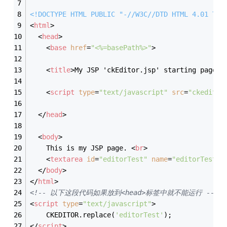
<!DOCTYPE 
HTML
PUBLIC
"-//W3C//DTD HTML 4.01 Tra
<
html
>
<
head
>
<
base
href
=
"<%=basePath%>"
>
<
title
>
My JSP 'ckEditor.jsp' starting page
</
<
script
type
=
"text/javascript"
src
=
"ckeditor
</
head
>
<
body
>
    This is my JSP page. 
<
br
>
<
textarea
id
=
"editorTest"
name
=
"editorTest"
</
body
>
</
html
>
<!-- 以下这段代码如果放到<head>标签中就不能运行 -->
<
script
type
=
"text/javascript"
>
	CKEDITOR.replace(
'editorTest'
);
</
script
>