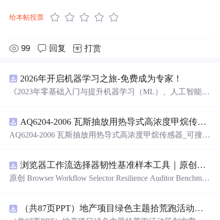
给本帖投票
99
回复
打赏
2026年开启机器学习之旅-免费成为专家！
《2023年零基础入门与提升机器学习（ML）、人工智能
（AI）的全指南，涵盖最新动态与前沿技术！》
AQ6204-2006 瓦斯抽放用热导式高浓度甲烷传感器-可搜索.pdf
AQ6204-2006 瓦斯抽放用热导式高浓度甲烷传感器_可搜
索.pdf
浏览器工作流选择器韧性基准样本工具｜原创源码+测试+离线报告
原创 Browser Workflow Selector Resilience Auditor Benchmar
k Baseline 工具：围绕“用文本、角色、标签、测试标识与
结构变化样本评估重复网页流程选择器的稳定性”的结果，
（共87页PPT）地产项目绿色主题拾荒跑活动策划方案.pptx
建立固定样本、权重和验收区间，比较不同批次的准确
率、覆盖率与效率；本地网页、JSON/HTML/SVG报告、