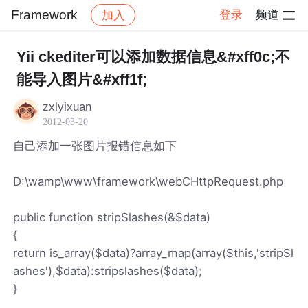
Framework
登录
频道
加入
帖子详情
社区
Framework
Yii ckediter可以添加数据信息&#xff0c;不
能导入图片&#xff1f;
zxlyixuan
2012-03-20
自己添加一张图片报错信息如下
D:\wamp\www\framework\webCHttpRequest.php
public function stripSlashes(&$data)
{
return is_array($data)?array_map(array($this,'stripSl
ashes'),$data):stripslashes($data);
}