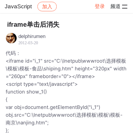
JavaScript
登录
频道
加入
帖子详情
社区
JavaScript
iframe单击后消失
delphirumen
2012-03-20
代码：
<iframe id="i_1" src="C:\Inetpub\wwwroot\选择模板
\模板\模板-食品\shiping.htm" height="320px" width
="260px" frameborder="0"></iframe>
<script type="text/javascript">
function show_1()
{
var obj=document.getElementById("i_1")
obj.src="C:\Inetpub\wwwroot\选择模板\模板\模板-
南京\nanjing.htm";
};