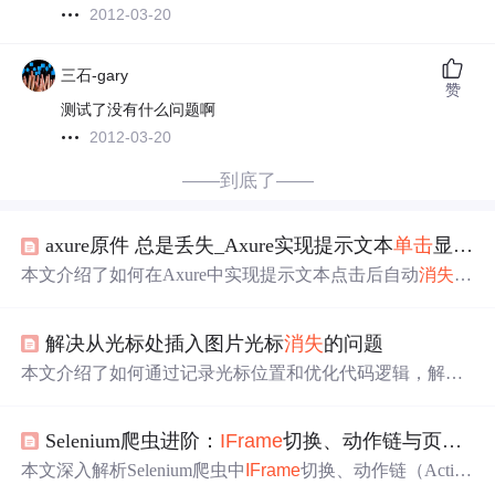
2012-03-20
三石-gary
赞
测试了没有什么问题啊
2012-03-20
——到底了——
axure原件 总是丢失_Axure实现提示文本
单击
显示后自动
本文介绍了如何在Axure中实现提示文本点击后自动
消失
的
效果，涉及表单验证、Google Protobuf协议分析、线段树
算法、SQL执行计划解析、
iframe
高度自适应、链表排
解决从光标处插入图片光标
消失
的问题
序、XML重复元素查找、STM32中断优先级配置以及Dock
er镜像备份等技术知识。同时涵盖Oracle数据库安装入门。
本文介绍了如何通过记录光标位置和优化代码逻辑，解决
富文本编辑器中光标
消失
的问题，包括使用
iframe
、设计
模式、事件监听等技术手段，并提供了相关代码实例和参
Selenium爬虫进阶：
IFrame
切换、动作链与页面滚动三大核心技巧详解
考资料。
本文深入解析Selenium爬虫中
IFrame
切换、动作链（Action
Chains）和页面滚动三大关键技术。涵盖
IFrame
嵌套定位