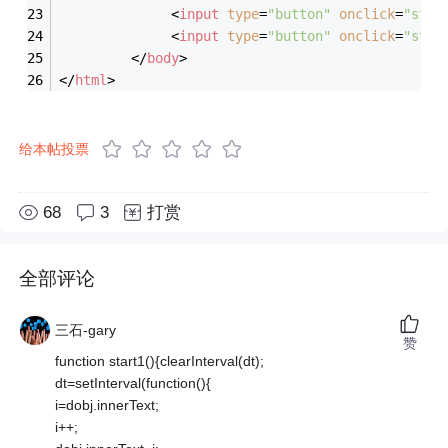
<
input
type
=
"button"
onclick
=
"stop
<
input
type
=
"button"
onclick
=
"star
</
body
>
</
html
>
给本帖投票
68
3
打赏
全部评论
三石-gary
赞
function start1(){clearInterval(dt);
dt=setInterval(function(){
i=dobj.innerText;
i++;