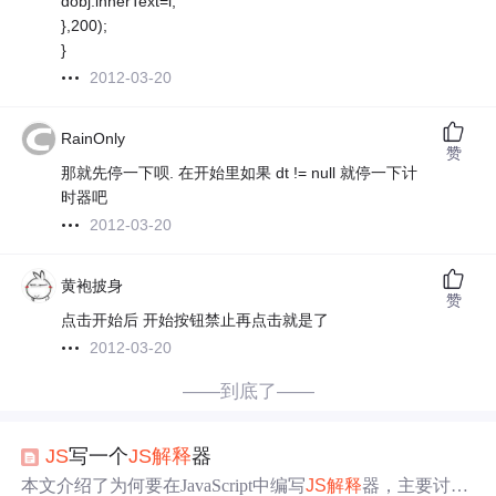
dobj.innerText=i;
},200);
}
2012-03-20
RainOnly
赞
那就先停一下呗. 在开始里如果 dt != null 就停一下计
时器吧
2012-03-20
黄袍披身
赞
点击开始后 开始按钮禁止再点击就是了
2012-03-20
——到底了——
JS
写一个
JS
解释
器
本文介绍了为何要在JavaScript中编写
JS
解释
器，主要讨论