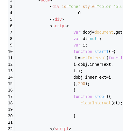
<
div
id
=
"one"
style
=
"color:'blue';
                          0			         
</
div
>
<
script
>
var
 dobj=
document
.getEle
var
 dt=
null
;
var
 i;
function
start1
(
)
{
			            dt=
setInterval
(
function
(
						i=dobj.innerText;
						i++;
						dobj.innerText=i;
						},
200
);
						}
function
stop
(
)
{
clearInterval
(dt);   
						}
</
script
>