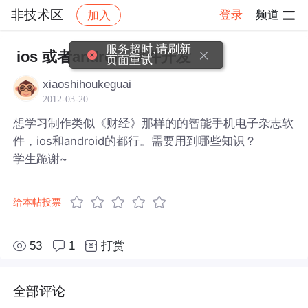
非技术区
登录
频道
加入
帖子详情
社区
非技术区
服务超时,请刷新
ios 或者android 软件开发
页面重试
xiaoshihoukeguai
2012-03-20
想学习制作类似《财经》那样的的智能手机电子杂志软
件，ios和android的都行。需要用到哪些知识？
学生跪谢~
给本帖投票
53
1
打赏
全部评论