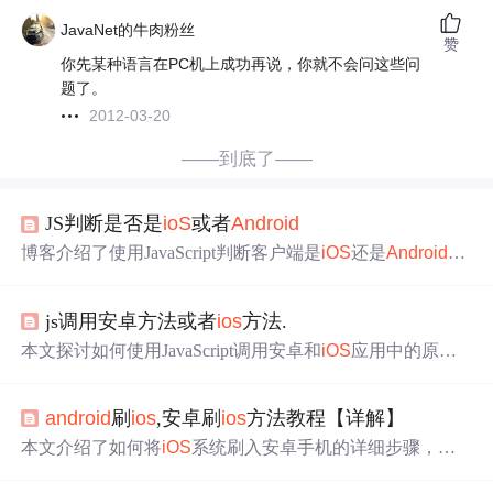
JavaNet的牛肉粉丝
赞
你先某种语言在PC机上成功再说，你就不会问这些问
题了。
2012-03-20
——到底了——
JS判断是否是
ioS
或者
Android
博客介绍了使用JavaScript判断客户端是
iOS
还是
Android
的
方法。可通过获取浏览器的userAgent，用正则进行判断。
还提供了更多检查内容，如判断是否为移动端、iPad、iPho
js调用安卓方法或者
ios
方法.
ne、微信、QQ等，此外还涉及获取安卓版本号和IP的内
容。
本文探讨如何使用JavaScript调用安卓和
iOS
应用中的原生
方法，以实现Web视图与移动平台的深度整合。在安卓
中，通过`addJavascriptInterface`方法创建接口供JS调用。
android
刷
ios
,安卓刷
ios
方法教程【详解】
本文介绍了如何将
iOS
系统刷入安卓手机的详细步骤，包
括获取root权限、下载
iOS
系统压缩包，以及使用recovery